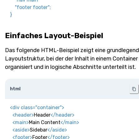
"footer footer"
;
}
Einfaches Layout-Beispiel
Das folgende HTML-Beispiel zeigt eine grundlegen
Layoutstruktur, bei der der Inhalt in einem Container
organisiert und in logische Abschnitte unterteilt ist.
html
<
div
class
=
"
container
"
>
<
header
>
Header
</
header
>
<
main
>
Main Content
</
main
>
<
aside
>
Sidebar
</
aside
>
<
footer
>
Footer
</
footer
>