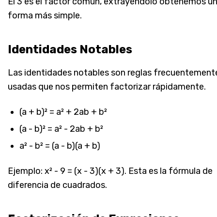
El 3 es el factor común, extrayéndolo obtenemos u
forma más simple.
Identidades Notables
Las identidades notables son reglas frecuentement
usadas que nos permiten factorizar rápidamente.
(a + b)² = a² + 2ab + b²
(a - b)² = a² - 2ab + b²
a² - b² = (a - b)(a + b)
Ejemplo: x² - 9 = (x - 3)(x + 3). Esta es la fórmula de
diferencia de cuadrados.