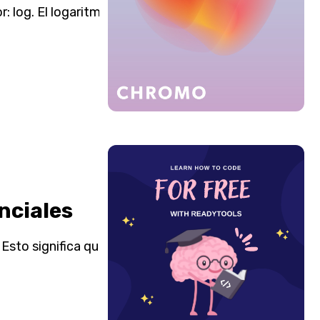
 log. El logaritmo natural
nciales
Esto significa que el