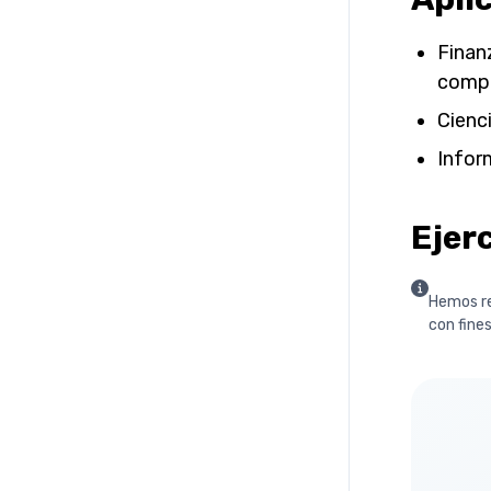
Finanz
comp
Cienc
Inform
Ejerc
Hemos re
con fines