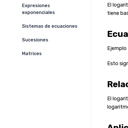
El logar
Expresiones
exponenciales
tiene bas
Sistemas de ecuaciones
Ecua
Sucesiones
Ejemplo 
Matrices
Esto sign
Rela
El logari
logaritmo
Apli