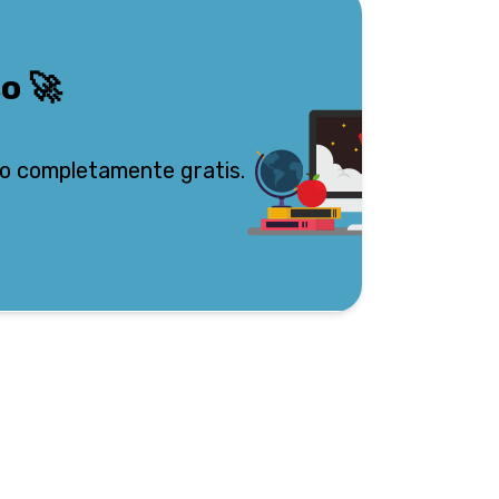
so
🚀
o completamente gratis.