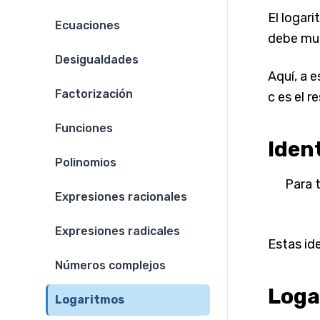
El logar
Ecuaciones
debe mul
Desigualdades
Aquí, a e
Factorización
c es el r
Funciones
Iden
Polinomios
Para t
Expresiones racionales
Expresiones radicales
Estas id
Números complejos
Loga
Logaritmos