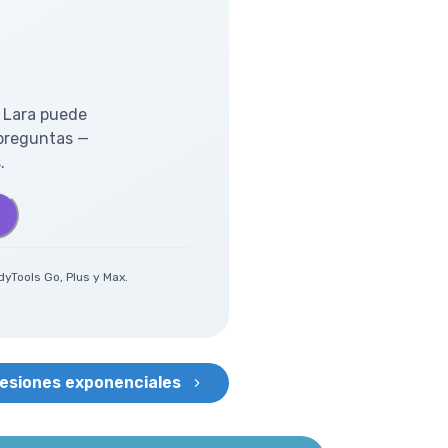
 Lara puede
 preguntas —
.
yTools Go, Plus y Max.
esiones exponenciales