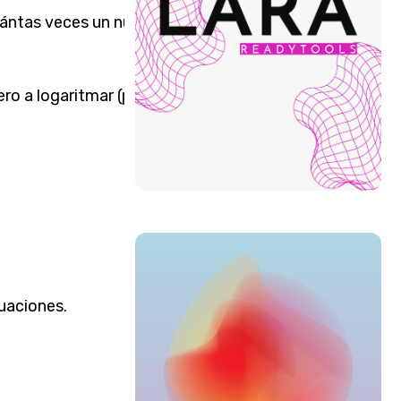
cuántas veces un número
ro a logaritmar (positivo), y
cuaciones.