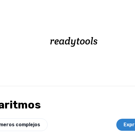
aritmos
meros complejos
Expr