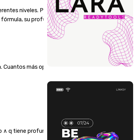
rentes niveles. Para medir
 fórmula, su profundidad y
n. Cuantos más operadores
p ∧ q tiene profundidad 1,