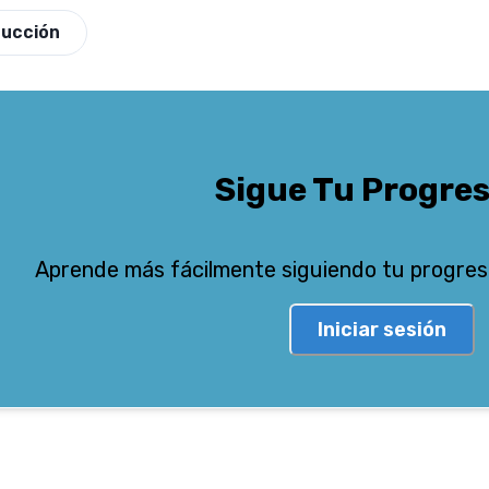
ducción
Sigue Tu Progre
Aprende más fácilmente siguiendo tu progres
Iniciar sesión