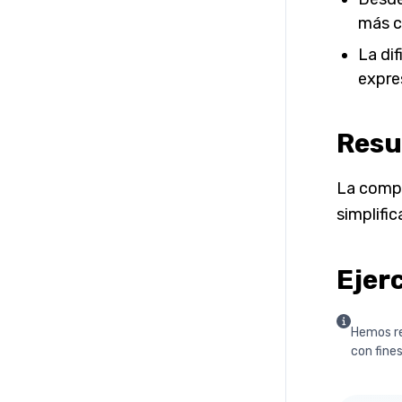
más co
La di
expre
Res
La compl
simplifi
Ejerc
Hemos re
con fines