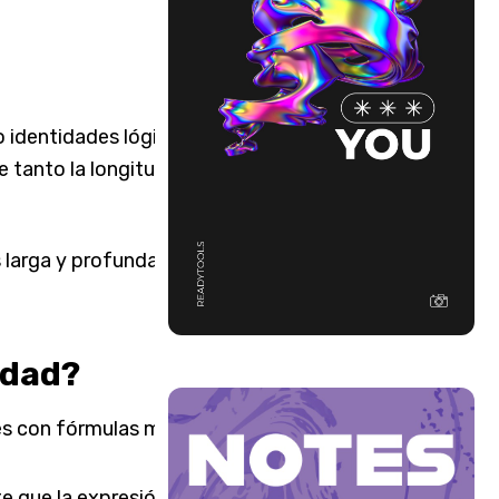
dentidades lógicas (p. ej.,
e tanto la longitud como la
 larga y profunda, pero la
idad?
tes con fórmulas más
e que la expresión sea lo