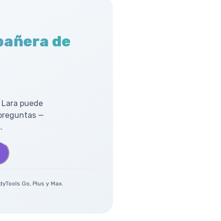
pañera de
 Lara puede
 preguntas —
.
yTools Go, Plus y Max.