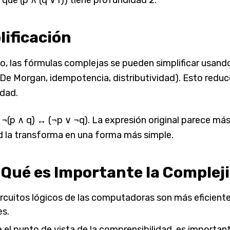
lificación
, las fórmulas complejas se pueden simplificar usando i
 De Morgan, idempotencia, distributividad). Esto reduc
dad.
 ¬(p ∧ q) ↔ (¬p ∨ ¬q). La expresión original parece más
d la transforma en una forma más simple.
 Qué es Importante la Complej
ircuitos lógicos de las computadoras son más eficien
es.
 el punto de vista de la comprensibilidad, es important