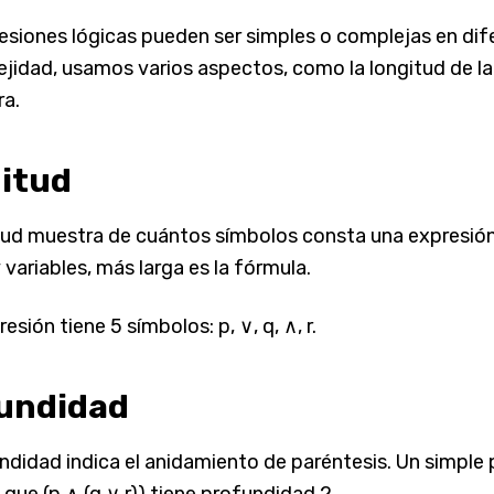
esiones lógicas pueden ser simples o complejas en dife
ejidad, usamos varios aspectos, como la longitud de la
ra.
itud
tud muestra de cuántos símbolos consta una expresió
 variables, más larga es la fórmula.
esión tiene 5 símbolos: p, ∨, q, ∧, r.
undidad
ndidad indica el anidamiento de paréntesis. Un simple 
que (p ∧ (q ∨ r)) tiene profundidad 2.