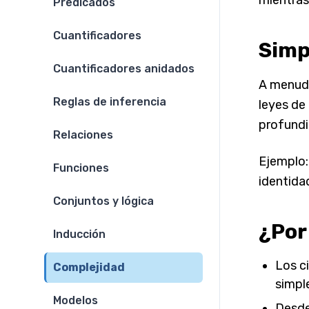
Predicados
Cuantificadores
Simp
Cuantificadores anidados
A menudo
Reglas de inferencia
leyes de
profundi
Relaciones
Ejemplo:
Funciones
identida
Conjuntos y lógica
¿Por
Inducción
Los c
Complejidad
simpl
Modelos
Desde