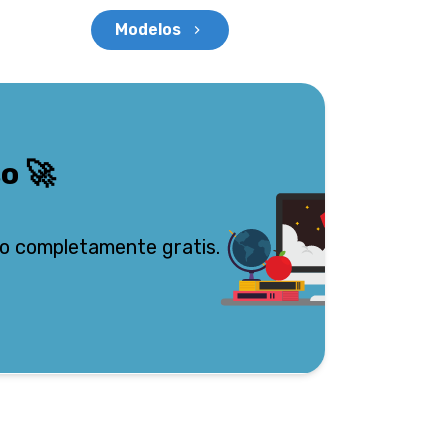
Modelos
so
🚀
o completamente gratis.