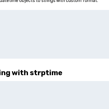
datetime objects to strings with custom format.
ing with strptime