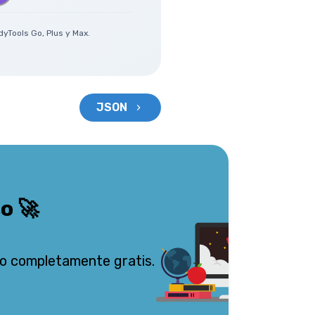
yTools Go, Plus y Max.
JSON
so
🚀
o completamente gratis.