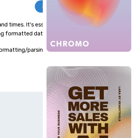
JSON
d times. It's essential for
ying formatted dates.
formatting/parsing,