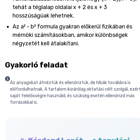
tehát a téglalap oldalai x + 2 és x + 3
hosszúságúak lehetnek.
Az a² - b² formula gyakran előkerül fizikában és
mérnöki számításokban, amikor különbségek
négyzetét kell átalakítani.
Gyakorló feladat
Az anyagokat átnéztük és ellenőriztük, de hibák továbbra is
előfordulhatnak. A tartalom kizárólag oktatási célt szolgál, ezér
saját felelősségre használd, és szükség esetén ellenőrizd más
forrásokkal is.