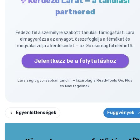
✨ Kérdezd Larát — a tanulási
partnered
Fedezd fel a személyre szabott tanulási támogatást. Lara
elmagyarázza az anyagot, összefoglalja a témákat és
megválaszolja a kérdéseidet — az Go csomagtól elérhető.
Jelentkezz be a folytatáshoz
Lara segít gyorsabban tanulni — kizárólag a ReadyTools Go, Plus
és Max tagoknak.
Egyenlőtlenségek
Függvények