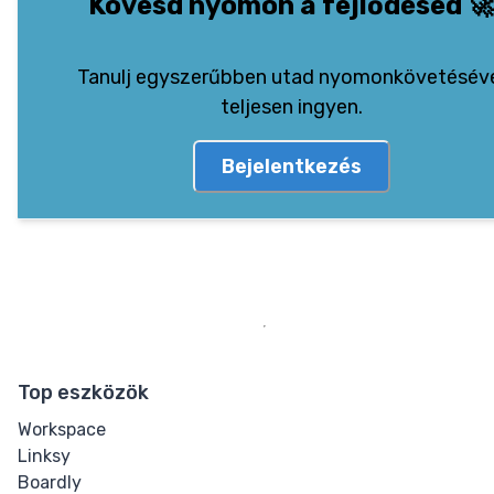
Kövesd nyomon a fejlődésed
🚀
Tanulj egyszerűbben utad nyomonkövetésév
teljesen ingyen.
Bejelentkezés
Top eszközök
Workspace
Linksy
Boardly