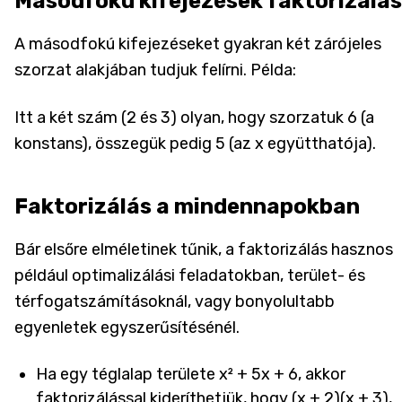
Másodfokú kifejezések faktorizálá
A másodfokú kifejezéseket gyakran két zárójeles
szorzat alakjában tudjuk felírni. Példa:
Itt a két szám (2 és 3) olyan, hogy szorzatuk 6 (a
konstans), összegük pedig 5 (az x együtthatója).
Faktorizálás a mindennapokban
Bár elsőre elméletinek tűnik, a faktorizálás hasznos
például optimalizálási feladatokban, terület- és
térfogatszámításoknál, vagy bonyolultabb
egyenletek egyszerűsítésénél.
Ha egy téglalap területe x² + 5x + 6, akkor
faktorizálással kideríthetjük, hogy (x + 2)(x + 3),