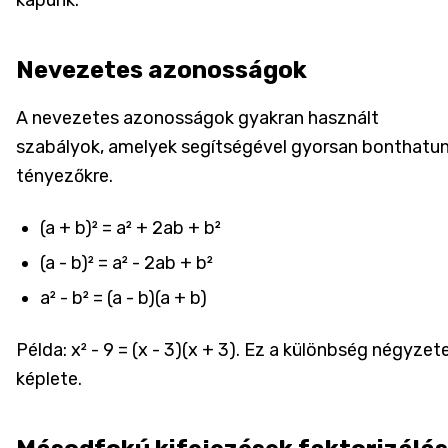
kapunk.
Nevezetes azonosságok
A nevezetes azonosságok gyakran használt
szabályok, amelyek segítségével gyorsan bonthatu
tényezőkre.
(a + b)² = a² + 2ab + b²
(a - b)² = a² - 2ab + b²
a² - b² = (a - b)(a + b)
Példa: x² - 9 = (x - 3)(x + 3). Ez a különbség négyzet
képlete.