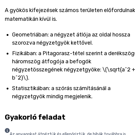
A gyökös kifejezések számos területen előfordulnak
matematikán kívül is.
Geometriában: a négyzet átlója az oldal hossza
szorozva négyzetgyök kettővel.
Fizikában: a Pitagorasz-tétel szerint a derékszö
háromszög átfogója a befogók
négyzetösszegének négyzetgyöke: \(\sqrt{a^2 
b^2}\).
Statisztikában: a szórás számításánál a
négyzetgyök mindig megjelenik.
Gyakorló feladat
Az anyagokat átnéztük és ellenőriztük, de hibák továbbra is