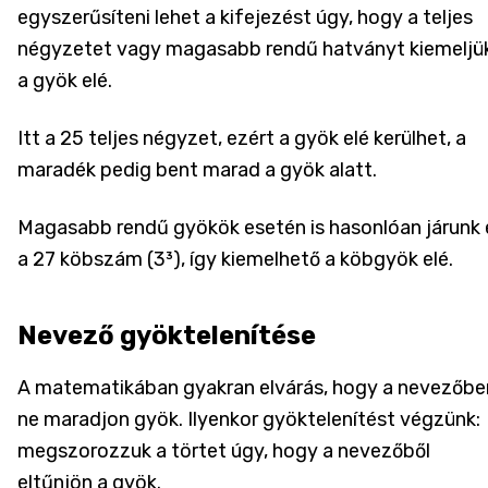
egyszerűsíteni lehet a kifejezést úgy, hogy a teljes
négyzetet vagy magasabb rendű hatványt kiemeljü
a gyök elé.
Itt a 25 teljes négyzet, ezért a gyök elé kerülhet, a
maradék pedig bent marad a gyök alatt.
Magasabb rendű gyökök esetén is hasonlóan járunk e
a 27 köbszám (3³), így kiemelhető a köbgyök elé.
Nevező gyöktelenítése
A matematikában gyakran elvárás, hogy a nevezőbe
ne maradjon gyök. Ilyenkor gyöktelenítést végzünk:
megszorozzuk a törtet úgy, hogy a nevezőből
eltűnjön a gyök.