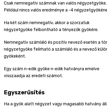
Csak nemnegatív számnak van valós négyzetgyöke.
Például nincs valós eredménye a -4 négyzetgyökéne
Ha két szám nemnegatív, akkor a szorzatuk
négyzetgyöke felbontható a tényezők gyökére.
Nemnegatív számláló és pozitív nevező esetén a tö
négyzetgyöke felírható a számláló és a nevező külö
gyökeként.
Egy szám n-edik gyöke n-edik hatványra emelve
visszaadja az eredeti számot.
Egyszerűsítés
Ha a gyök alatt négyzet vagy magasabb hatvány áll