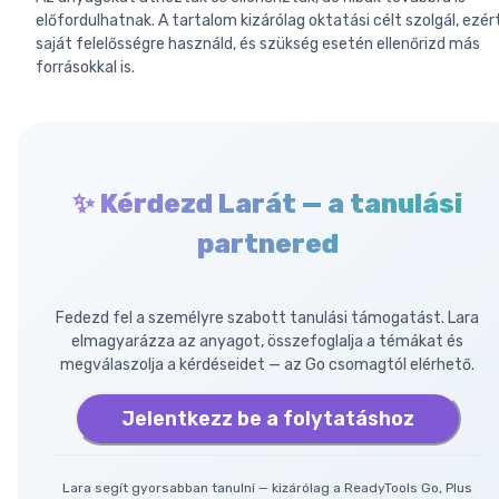
előfordulhatnak. A tartalom kizárólag oktatási célt szolgál, ezér
saját felelősségre használd, és szükség esetén ellenőrizd más
forrásokkal is.
✨ Kérdezd Larát — a tanulási
partnered
Fedezd fel a személyre szabott tanulási támogatást. Lara
elmagyarázza az anyagot, összefoglalja a témákat és
megválaszolja a kérdéseidet — az Go csomagtól elérhető.
Jelentkezz be a folytatáshoz
Lara segít gyorsabban tanulni — kizárólag a ReadyTools Go, Plus