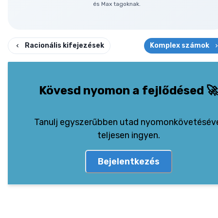
és Max tagoknak.
Racionális kifejezések
Komplex számok
Kövesd nyomon a fejlődésed
🚀
Tanulj egyszerűbben utad nyomonkövetésév
teljesen ingyen.
Bejelentkezés