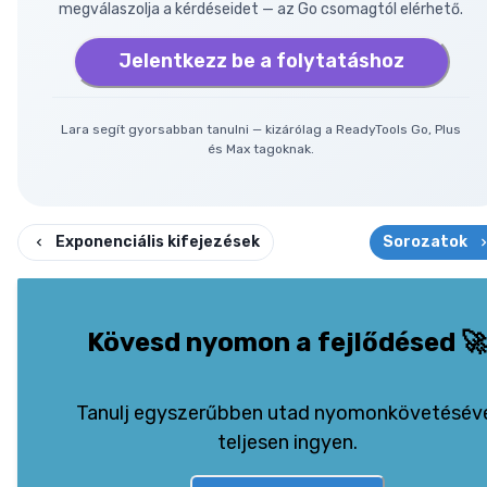
megválaszolja a kérdéseidet — az Go csomagtól elérhető.
Jelentkezz be a folytatáshoz
Lara segít gyorsabban tanulni — kizárólag a ReadyTools Go, Plus
és Max tagoknak.
Exponenciális kifejezések
Sorozatok
Kövesd nyomon a fejlődésed
🚀
Tanulj egyszerűbben utad nyomonkövetésév
teljesen ingyen.