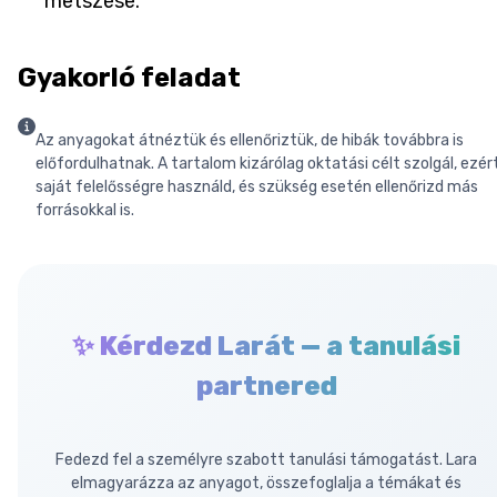
metszése.
Gyakorló feladat
Az anyagokat átnéztük és ellenőriztük, de hibák továbbra is
előfordulhatnak. A tartalom kizárólag oktatási célt szolgál, ezér
saját felelősségre használd, és szükség esetén ellenőrizd más
forrásokkal is.
✨ Kérdezd Larát — a tanulási
partnered
Fedezd fel a személyre szabott tanulási támogatást. Lara
elmagyarázza az anyagot, összefoglalja a témákat és