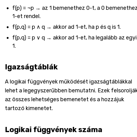
f(p) = ¬p → az 1 bemenethez 0-t, a 0 bemenethe
1-et rendel.
f(p,q) = p ∧ q → akkor ad 1-et, ha p és q is 1.
f(p,q) = p ∨ q → akkor ad 1-et, ha legalább az egyi
1.
Igazságtáblák
A logikai függvények működését igazságtáblákkal
lehet a legegyszerűbben bemutatni. Ezek felsoroljá
az összes lehetséges bemenetet és a hozzájuk
tartozó kimenetet.
Logikai függvények száma