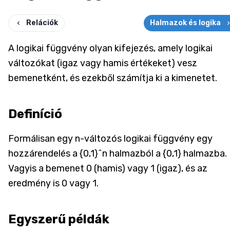
Relációk
Halmazok és logika
A logikai függvény olyan kifejezés, amely logikai
változókat (igaz vagy hamis értékeket) vesz
bemenetként, és ezekből számítja ki a kimenetet.
Definíció
Formálisan egy n-változós logikai függvény egy
hozzárendelés a {0,1}^n halmazból a {0,1} halmazba.
Vagyis a bemenet 0 (hamis) vagy 1 (igaz), és az
eredmény is 0 vagy 1.
Egyszerű példák