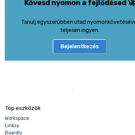
Kövesd nyomon a fejlődésed
🚀
Tanulj egyszerűbben utad nyomonkövetésév
teljesen ingyen.
Bejelentkezés
Top eszközök
Workspace
Linksy
Boardly