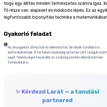
hogy egy állítás minden természetes számra igaz. K
fő része van: alapeset és indukciós lépés. Ez az egyi
legfontosabb bizonyítási technika a matematikában
Gyakorló feladat
Az anyagokat átnéztük és ellenőriztük, de hibák továbbra is
előfordulhatnak. A tartalom kizárólag oktatási célt szolgál, ezér
saját felelősségre használd, és szükség esetén ellenőrizd más
forrásokkal is.
✨ Kérdezd Larát — a tanulási
partnered