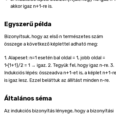
akkor igaz n+1-re is.
Egyszerű példa
Bizonyítsuk, hogy az első n természetes szám
összege a következő képlettel adható meg:
1. Alapeset: n=1 esetén bal oldal = 1, jobb oldal =
1·(1+1)/2 = 1 → igaz. 2. Tegyük fel, hogy igaz n-re. 3.
Indukciós lépés: összeadva n+1-et is, a képlet n+1-r
is igaz lesz. Ezzel beláttuk az állítást minden n-re.
Általános séma
Az indukciós bizonyítás lényege, hogy a bizonyítási