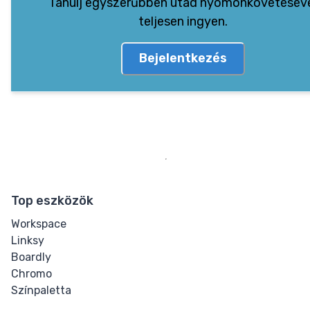
Tanulj egyszerűbben utad nyomonkövetésév
teljesen ingyen.
Bejelentkezés
Top eszközök
Workspace
Linksy
Boardly
Chromo
Színpaletta