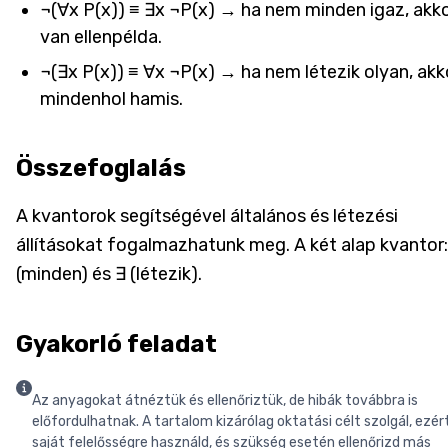
¬(∀x P(x)) ≡ ∃x ¬P(x) → ha nem minden igaz, akk
van ellenpélda.
¬(∃x P(x)) ≡ ∀x ¬P(x) → ha nem létezik olyan, akk
mindenhol hamis.
Összefoglalás
A kvantorok segítségével általános és létezési
állításokat fogalmazhatunk meg. A két alap kvantor:
(minden) és ∃ (létezik).
Gyakorló feladat
Az anyagokat átnéztük és ellenőriztük, de hibák továbbra is
előfordulhatnak. A tartalom kizárólag oktatási célt szolgál, ezér
saját felelősségre használd, és szükség esetén ellenőrizd más