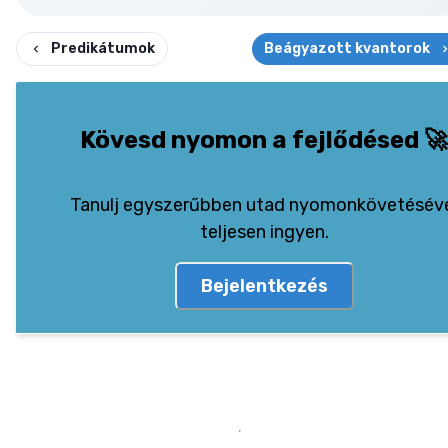
Predikátumok
Beágyazott kvantorok
Kövesd nyomon a fejlődésed
🚀
Tanulj egyszerűbben utad nyomonkövetésév
teljesen ingyen.
Bejelentkezés