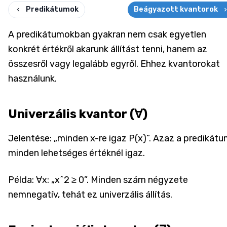
Predikátumok
Beágyazott kvantorok
A predikátumokban gyakran nem csak egyetlen
konkrét értékről akarunk állítást tenni, hanem az
összesről vagy legalább egyről. Ehhez kvantorokat
használunk.
Univerzális kvantor (∀)
Jelentése: „minden x-re igaz P(x)”. Azaz a predikát
minden lehetséges értéknél igaz.
Példa: ∀x: „x^2 ≥ 0”. Minden szám négyzete
nemnegatív, tehát ez univerzális állítás.