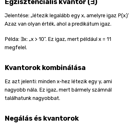
Egzisztenciális kvantor (∃)
Jelentése: „létezik legalább egy x, amelyre igaz P(x)”
Azaz van olyan érték, ahol a predikátum igaz.
Példa: ∃x: „x > 10”. Ez igaz, mert például x = 11
megfelel.
Kvantorok kombinálása
Ez azt jelenti: minden x-hez létezik egy y, ami
nagyobb nála. Ez igaz, mert bármely számnál
találhatunk nagyobbat.
Negálás és kvantorok