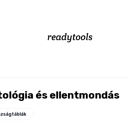
tológia és ellentmondás
azságtáblák