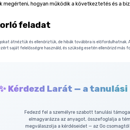
k megérteni, hogyan működik a következtetés és a biz
orló feladat
okat átnéztük és ellenőriztük, de hibák továbbra is előfordulhatnak. A
ezért saját felelősségre használd, és szükség esetén ellenőrizd más fo
✨ Kérdezd Larát — a tanulási
Fedezd fel a személyre szabott tanulási támoga
elmagyarázza az anyagot, összefoglalja a té
megválaszolja a kérdéseidet — az Go csomagtól 