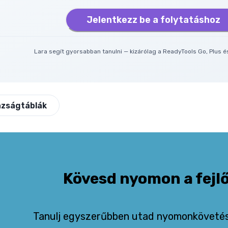
Jelentkezz be a folytatáshoz
Lara segít gyorsabban tanulni — kizárólag a ReadyTools Go, Plus 
azságtáblák
Kövesd nyomon a fejl
Tanulj egyszerűbben utad nyomonkövetésé