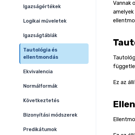
Vannak o
Igazságértékek
amelyek 
ellentmo
Logikai műveletek
Igazságtáblák
Taut
Tautológia és
ellentmondás
Tautológ
függetle
Ekvivalencia
Ez az áll
Normálformák
Következtetés
Elle
Bizonyítási módszerek
Ellentmo
Predikátumok