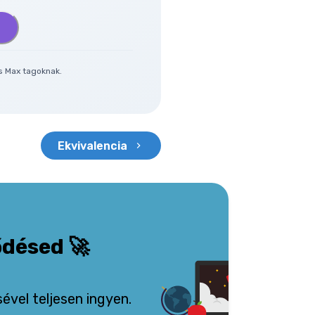
és Max tagoknak.
Ekvivalencia
ődésed
🚀
vel teljesen ingyen.