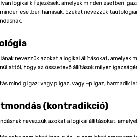
lyan logikai kifejezések, amelyek minden esetben igaz
minden esetben hamisak. Ezeket nevezzük tautológiána
ndásnak.
ológia
iának nevezzük azokat a logikai állításokat, amelyek 
nül attól, hogy az összetevő állítások milyen igazságé
ítás mindig igaz: vagy p igaz, vagy ¬p igaz, harmadik l
ntmondás (kontradikció)
ndásnak nevezzük azokat a logikai állításokat, amely