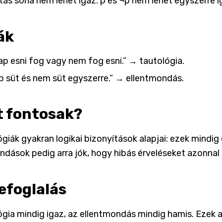
ítás soha nem lehet igaz: p és ¬p nem lehet egyszerre i
ák
ap esni fog vagy nem fog esni.” → tautológia.
p süt és nem süt egyszerre.” → ellentmondás.
t fontosak?
ógiák gyakran logikai bizonyítások alapjai: ezek mindig
ndások pedig arra jók, hogy hibás érveléseket azonnal 
efoglalás
ógia mindig igaz, az ellentmondás mindig hamis. Ezek a 