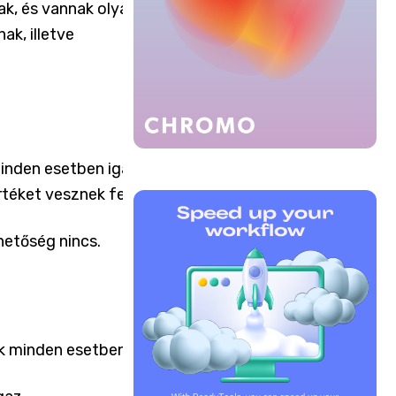
ak, és vannak olyanok,
k, illetve
minden esetben igazak,
rtéket vesznek fel.
ehetőség nincs.
ek minden esetben hamisak.