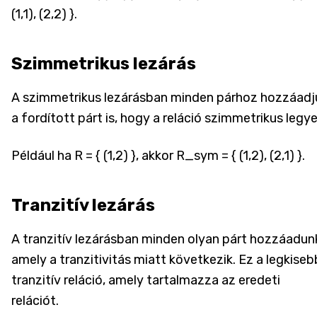
(1,1), (2,2) }.
Szimmetrikus lezárás
A szimmetrikus lezárásban minden párhoz hozzáadj
a fordított párt is, hogy a reláció szimmetrikus legye
Például ha R = { (1,2) }, akkor R_sym = { (1,2), (2,1) }.
Tranzitív lezárás
A tranzitív lezárásban minden olyan párt hozzáadun
amely a tranzitivitás miatt következik. Ez a legkiseb
tranzitív reláció, amely tartalmazza az eredeti
relációt.