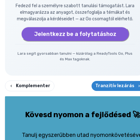
Fedezd fel a személyre szabott tanulási támogatást. Lara
elmagyarázza az anyagot, összefoglalja a témákat és
megválaszolja a kérdéseidet — az Go csomagtól elérhető.
Jelentkezz be a folytatáshoz
Lara segít gyorsabban tanulni — kizárólag a ReadyTools Go, Plus
és Max tagoknak.
Komplementer
Tranzitív lezárás
Kövesd nyomon a fejlődésed
🚀
Tanulj egyszerűbben utad nyomonkövetésév