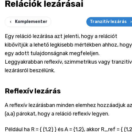
Relációk lezárásai
Komplementer
Tranzitív lezárás
Egy reláció lezárása azt jelenti, hogy a relációt
kibővítjük a lehető legkisebb mértékben ahhoz, hogy
egy adott tulajdonságnak megfeleljen.
Leggyakrabban reflexív, szimmetrikus vagy tranzitív
lezárásról beszélünk.
Reflexív lezárás
A reflexív lezárásban minden elemhez hozzáadjuk a
(a,a) párokat, hogy a reláció reflexív legyen.
Például ha R = { (1,2) } és A = {1,2}, akkor R_ref = { (1,2