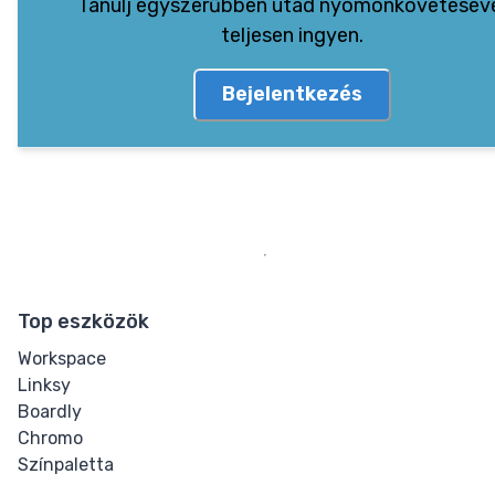
Tanulj egyszerűbben utad nyomonkövetésév
teljesen ingyen.
Bejelentkezés
Top eszközök
Workspace
Linksy
Boardly
Chromo
Színpaletta