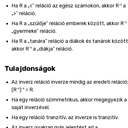
Ha R a „<” reláció az egész számokon, akkor R⁻¹ a
„>” reláció.
Ha R a „szülője” reláció emberek között, akkor R⁻¹
„gyermeke” reláció.
Ha R a „tanára” reláció a diákok és tanárok között
akkor R⁻¹ a „diákja” reláció.
Tulajdonságok
Az inverz reláció inverze mindig az eredeti reláció
(R⁻¹)⁻¹ = R.
Ha egy reláció szimmetrikus, akkor megegyezik a
saját inverzével.
Ha egy reláció tranzitív, az inverze is tranzitív.
Az inverz gyakran más jelentést ad a