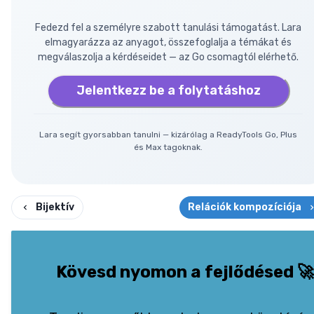
Fedezd fel a személyre szabott tanulási támogatást. Lara
elmagyarázza az anyagot, összefoglalja a témákat és
megválaszolja a kérdéseidet — az Go csomagtól elérhető.
Jelentkezz be a folytatáshoz
Lara segít gyorsabban tanulni — kizárólag a ReadyTools Go, Plus
és Max tagoknak.
Bijektív
Relációk kompozíciója
Kövesd nyomon a fejlődésed
🚀