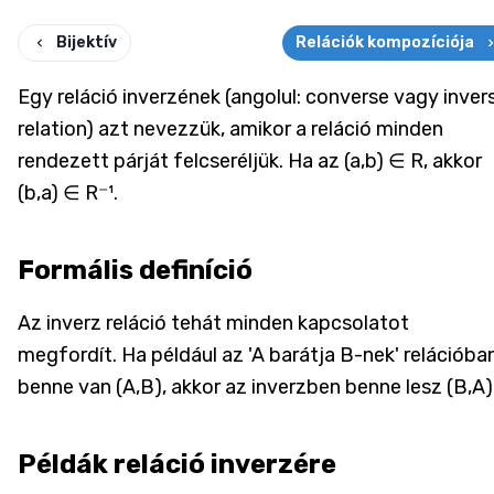
Bijektív
Relációk kompozíciója
Egy reláció inverzének (angolul: converse vagy inver
relation) azt nevezzük, amikor a reláció minden
rendezett párját felcseréljük. Ha az (a,b) ∈ R, akkor
(b,a) ∈ R⁻¹.
Formális definíció
Az inverz reláció tehát minden kapcsolatot
megfordít. Ha például az 'A barátja B-nek' relációba
benne van (A,B), akkor az inverzben benne lesz (B,A)
Példák reláció inverzére