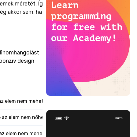
lemek méretét. Így
még akkor sem, ha a szülő
 finomhangolást
zponzív design
á az elem nem mehet.
lé az elem nem nőhet.
á az elem nem mehet.