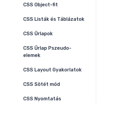
CSS Object-fit
CSS Listák és Táblázatok
CSS Űrlapok
CSS Űrlap Pszeudo-
elemek
CSS Layout Gyakorlatok
CSS Sötét mód
CSS Nyomtatás
CSS Grid és Flexbox
kombináció
CSS Függvények