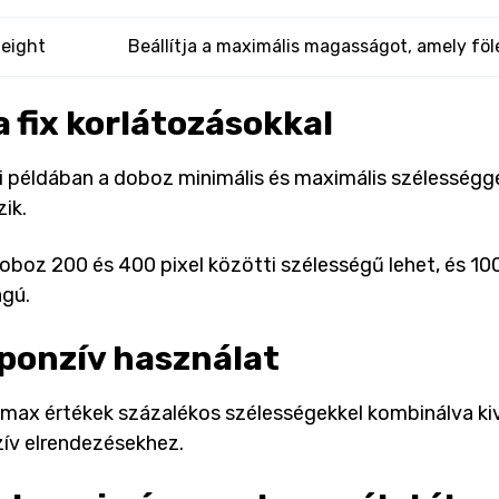
eight
Beállítja a maximális magasságot, amely fö
a fix korlátozásokkal
i példában a doboz minimális és maximális szélesség
ik.
doboz 200 és 400 pixel közötti szélességű lehet, és 100
gú.
ponzív használat
 max értékek százalékos szélességekkel kombinálva k
ív elrendezésekhez.