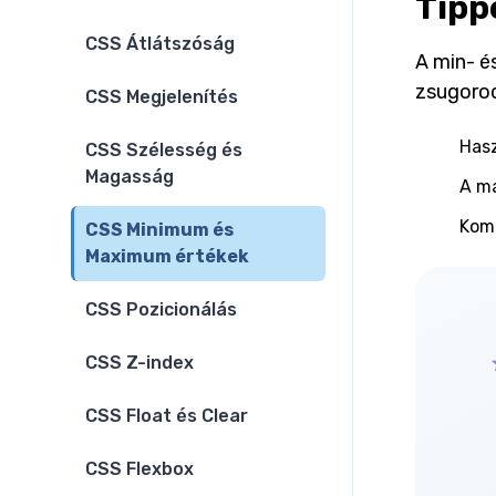
Tipp
CSS Átlátszóság
A min- é
zsugorod
CSS Megjelenítés
Hasz
CSS Szélesség és
Magasság
A ma
Komb
CSS Minimum és
Maximum értékek
CSS Pozicionálás
CSS Z-index
CSS Float és Clear
CSS Flexbox