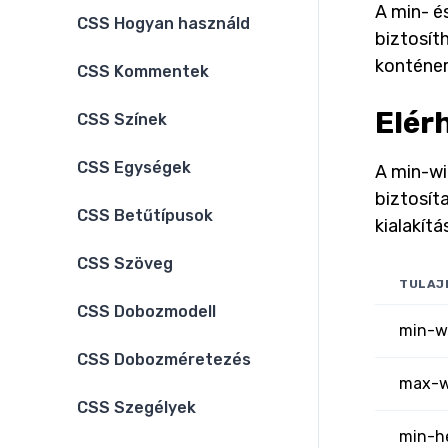
A min- é
CSS Hogyan használd
biztosít
konténer
CSS Kommentek
Elér
CSS Színek
CSS Egységek
A min-wi
biztosít
CSS Betűtípusok
kialakítá
CSS Szöveg
TULAJ
CSS Dobozmodell
min-w
CSS Dobozméretezés
max-w
CSS Szegélyek
min-h