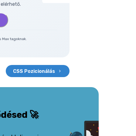
elérhető.
és Max tagoknak.
CSS Pozicionálás
ődésed
🚀