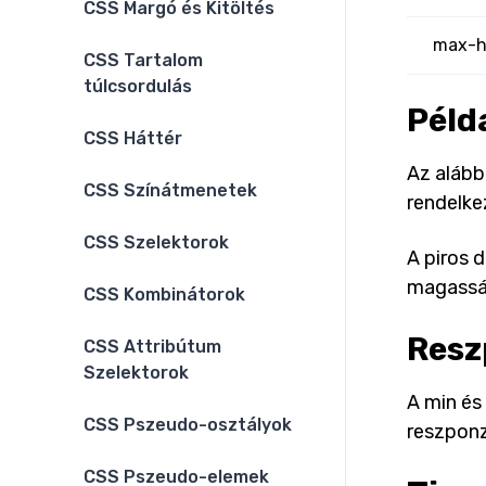
CSS Margó és Kitöltés
max-h
CSS Tartalom
túlcsordulás
Péld
CSS Háttér
Az alább
CSS Színátmenetek
rendelkez
CSS Szelektorok
A piros 
magassá
CSS Kombinátorok
Resz
CSS Attribútum
Szelektorok
A min és
CSS Pszeudo-osztályok
reszponz
CSS Pszeudo-elemek