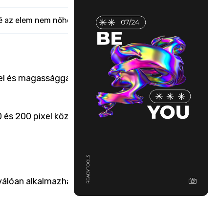
lé az elem nem nőhet.
gel és magassággal
 és 200 pixel közötti
iválóan alkalmazhatók