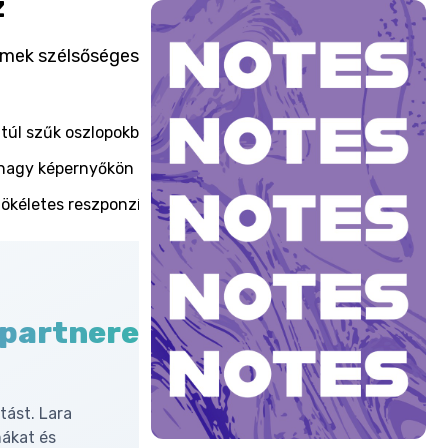
z
emek szélsőséges
túl szűk oszlopokba.
nagy képernyőkön is.
ökéletes reszponzív hatásért.
 partnered
tást. Lara
mákat és