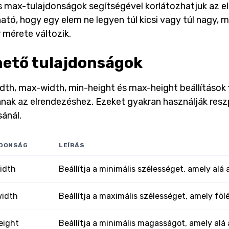
s max-tulajdonságok segítségével korlátozhatjuk az e
ható, hogy egy elem ne legyen túl kicsi vagy túl nagy, 
 mérete változik.
hető tulajdonságok
dth, max-width, min-height és max-height beállítások
anak az elrendezéshez. Ezeket gyakran használják res
sánál.
DONSÁG
LEÍRÁS
idth
Beállítja a minimális szélességet, amely al
idth
Beállítja a maximális szélességet, amely fö
eight
Beállítja a minimális magasságot, amely al