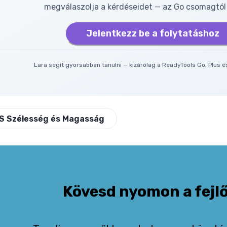
megválaszolja a kérdéseidet — az Go csomagtól 
Jelentkezz be a folytatáshoz
Lara segít gyorsabban tanulni — kizárólag a ReadyTools Go, Plus 
S Szélesség és Magasság
Kövesd nyomon a fejl