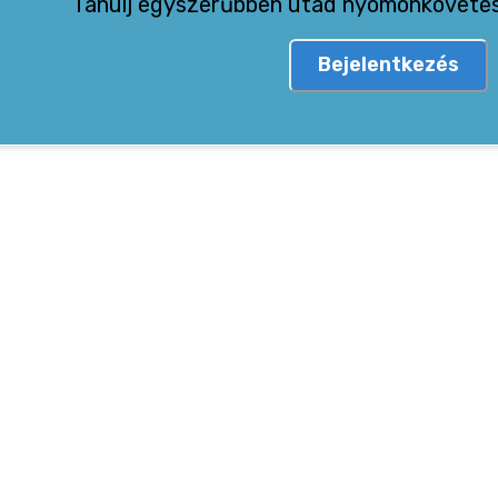
Tanulj egyszerűbben utad nyomonkövetésé
Bejelentkezés