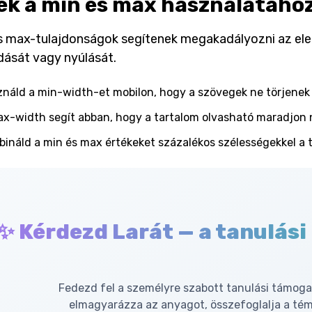
ek a min és max használatáho
s max-tulajdonságok segítenek megakadályozni az el
ását vagy nyúlását.
náld a min-width-et mobilon, hogy a szövegek ne törjenek 
x-width segít abban, hogy a tartalom olvasható maradjon 
ináld a min és max értékeket százalékos szélességekkel a t
✨ Kérdezd Larát — a tanulási
Fedezd fel a személyre szabott tanulási támoga
elmagyarázza az anyagot, összefoglalja a té