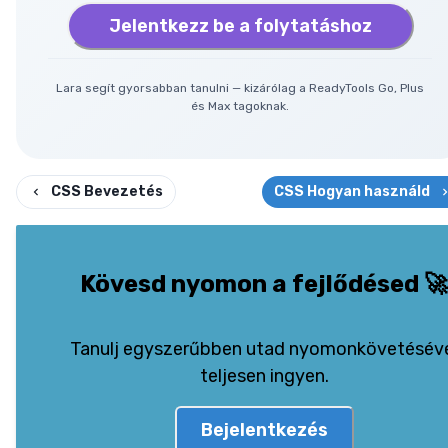
Jelentkezz be a folytatáshoz
Lara segít gyorsabban tanulni — kizárólag a ReadyTools Go, Plus
és Max tagoknak.
CSS Bevezetés
CSS Hogyan használd
Kövesd nyomon a fejlődésed
🚀
Tanulj egyszerűbben utad nyomonkövetésév
teljesen ingyen.
Bejelentkezés