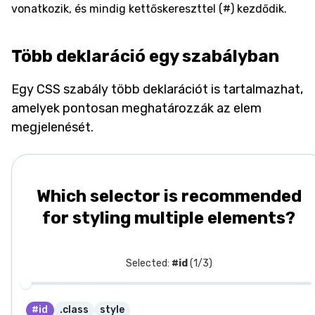
vonatkozik, és mindig kettőskereszttel (#) kezdődik.
Több deklaráció egy szabályban
Egy CSS szabály több deklarációt is tartalmazhat,
amelyek pontosan meghatározzák az elem
megjelenését.
Which selector is recommended
for styling multiple elements?
Selected:
#id
(
1
/
3
)
#id
.class
style