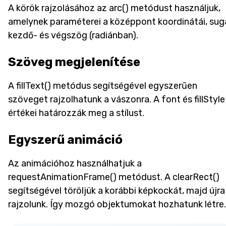
A körök rajzolásához az arc() metódust használjuk,
amelynek paraméterei a középpont koordinátái, sugá
kezdő- és végszög (radiánban).
Szöveg megjelenítése
A fillText() metódus segítségével egyszerűen
szöveget rajzolhatunk a vászonra. A font és fillStyle
értékei határozzák meg a stílust.
Egyszerű animáció
Az animációhoz használhatjuk a
requestAnimationFrame() metódust. A clearRect()
segítségével töröljük a korábbi képkockát, majd újra
rajzolunk. Így mozgó objektumokat hozhatunk létre.