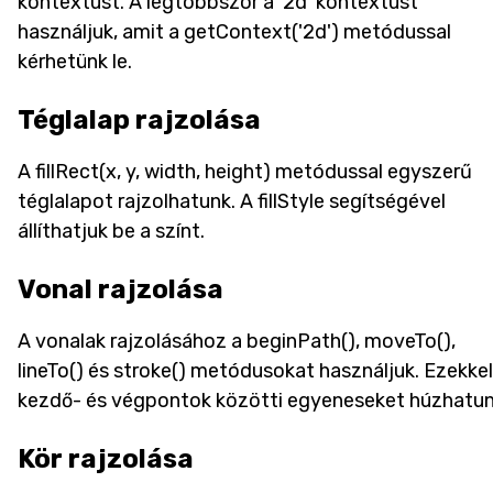
kontextust. A legtöbbször a '2d' kontextust
használjuk, amit a getContext('2d') metódussal
kérhetünk le.
Téglalap rajzolása
A fillRect(x, y, width, height) metódussal egyszerű
téglalapot rajzolhatunk. A fillStyle segítségével
állíthatjuk be a színt.
Vonal rajzolása
A vonalak rajzolásához a beginPath(), moveTo(),
lineTo() és stroke() metódusokat használjuk. Ezekkel
kezdő- és végpontok közötti egyeneseket húzhatun
Kör rajzolása