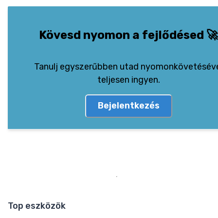
Kövesd nyomon a fejlődésed
🚀
Tanulj egyszerűbben utad nyomonkövetésév
teljesen ingyen.
Bejelentkezés
Top eszközök