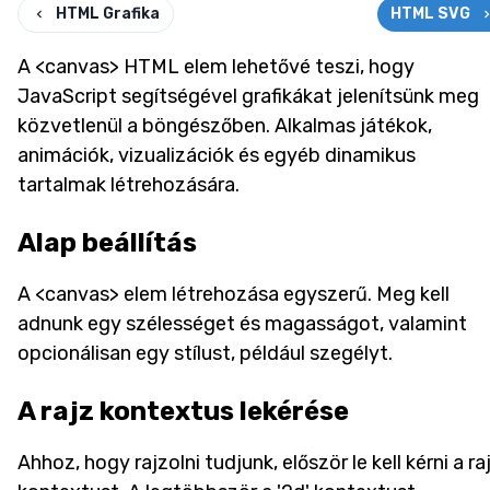
HTML Grafika
HTML SVG
A <canvas> HTML elem lehetővé teszi, hogy
JavaScript segítségével grafikákat jelenítsünk meg
közvetlenül a böngészőben. Alkalmas játékok,
animációk, vizualizációk és egyéb dinamikus
tartalmak létrehozására.
Alap beállítás
A <canvas> elem létrehozása egyszerű. Meg kell
adnunk egy szélességet és magasságot, valamint
opcionálisan egy stílust, például szegélyt.
A rajz kontextus lekérése
Ahhoz, hogy rajzolni tudjunk, először le kell kérni a ra