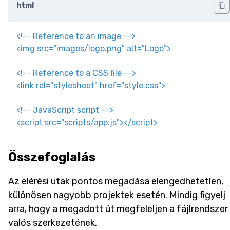
html
<!-- Reference to an image -->
<
img
src
=
"
images/logo.png
"
alt
=
"
Logo
"
>
<!-- Reference to a CSS file -->
<
link
rel
=
"
stylesheet
"
href
=
"
style.css
"
>
<!-- JavaScript script -->
<
script
src
=
"
scripts/app.js
"
>
</
script
>
Összefoglalás
Az elérési utak pontos megadása elengedhetetlen,
különösen nagyobb projektek esetén. Mindig figyelj
arra, hogy a megadott út megfeleljen a fájlrendszer
valós szerkezetének.