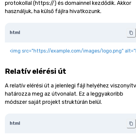
protokollal (https://) és domainnel kezdődik. Akkor
használjuk, ha külső fájlra hivatkozunk.
html
<
img
src
=
"
https://example.com/images/logo.png
"
alt
=
"
Relatív elérési út
A relatív elérési út a jelenlegi fájl helyéhez viszonyít
határozza meg az útvonalat. Ez a leggyakoribb
módszer saját projekt struktúrán belül.
html