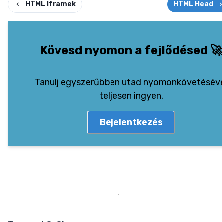
HTML Iframek
HTML Head
Kövesd nyomon a fejlődésed
🚀
Tanulj egyszerűbben utad nyomonkövetésév
teljesen ingyen.
Bejelentkezés