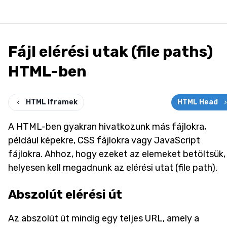
Fájl elérési utak (file paths)
HTML-ben
HTML Iframek
HTML Head
A HTML-ben gyakran hivatkozunk más fájlokra,
például képekre, CSS fájlokra vagy JavaScript
fájlokra. Ahhoz, hogy ezeket az elemeket betöltsük,
helyesen kell megadnunk az elérési utat (file path).
Abszolút elérési út
Az abszolút út mindig egy teljes URL, amely a