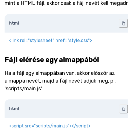
mint a HTML fájl, akkor csak a fájl nevét kell megadn
html
<
link
rel
=
"
stylesheet
"
href
=
"
style.css
"
>
Fájl elérése egy almappából
Ha a fájl egy almappában van, akkor először az
almappa nevét, majd a fájl nevét adjuk meg, pl.
'scripts/main.js'.
html
<
script
src
=
"
scripts/main.js
"
>
</
script
>