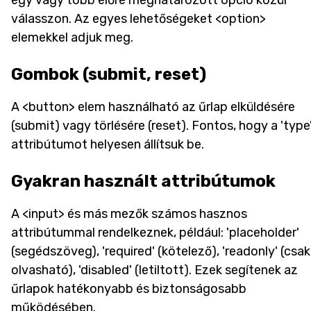
egy vagy több előre meghatározott opció közül
válasszon. Az egyes lehetőségeket <option>
elemekkel adjuk meg.
Gombok (submit, reset)
A <button> elem használható az űrlap elküldésére
(submit) vagy törlésére (reset). Fontos, hogy a 'type
attribútumot helyesen állítsuk be.
Gyakran használt attribútumok
A <input> és más mezők számos hasznos
attribútummal rendelkeznek, például: 'placeholder'
(segédszöveg), 'required' (kötelező), 'readonly' (csak
olvasható), 'disabled' (letiltott). Ezek segítenek az
űrlapok hatékonyabb és biztonságosabb
működésében.