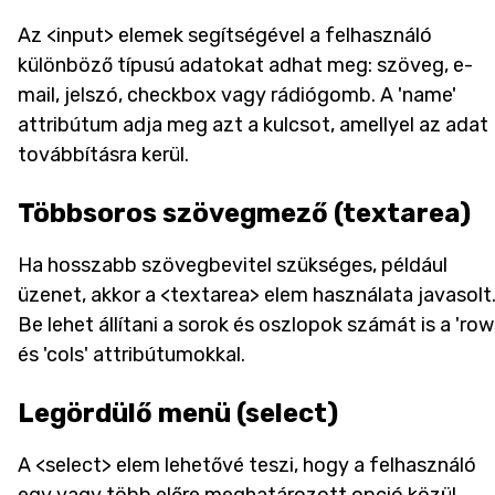
Az <input> elemek segítségével a felhasználó
különböző típusú adatokat adhat meg: szöveg, e-
mail, jelszó, checkbox vagy rádiógomb. A 'name'
attribútum adja meg azt a kulcsot, amellyel az adat
továbbításra kerül.
Többsoros szövegmező (textarea)
Ha hosszabb szövegbevitel szükséges, például
üzenet, akkor a <textarea> elem használata javasolt
Be lehet állítani a sorok és oszlopok számát is a 'row
és 'cols' attribútumokkal.
Legördülő menü (select)
A <select> elem lehetővé teszi, hogy a felhasználó