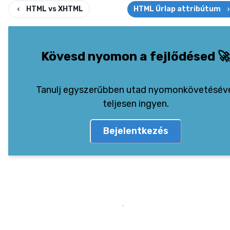
HTML vs XHTML
HTML Űrlap attribútum
Kövesd nyomon a fejlődésed
🚀
Tanulj egyszerűbben utad nyomonkövetésév
teljesen ingyen.
Bejelentkezés