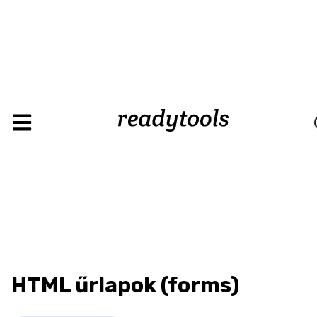
Loading
HTML űrlapok (forms)