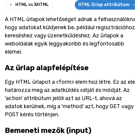
HTML vs XHTML
HTML Űrlap attribútum
A HTML űrlapok lehetőséget adnak a felhasználókna
hogy adatokat küldjenek be, például regisztrációhoz
kereséshez vagy üzenetküldéshez. Az űrlapok a
weboldalak egyik leggyakoribb és legfontosabb
elemei.
Az űrlap alapfelépítése
Egy HTML űrlapot a <form> elem hoz létre. Ez az el
határozza meg az adatküldés célját és módját. Az
'action' attribútum jelöli azt az URL-t, ahová az
adatok kerülnek, míg a 'method' azt, hogy GET vagy
POST kérés történjen.
Bemeneti mezők (input)