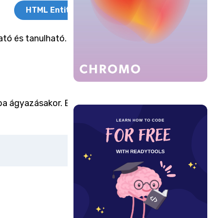
HTML Entitások
tó és tanulható. Az alábbi
a ágyazásakor. Ez