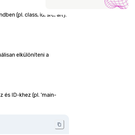
 (pl. class, id, src, alt).
lisan elkülöníteni a
 és ID-khez (pl. 'main-