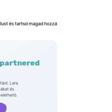
tílust és tartsd magad hozzá
 partnered
tást. Lara
mákat és
elérhető.