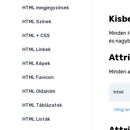
HTML megjegyzések
Kisb
HTML Színek
Minden H
HTML + CSS
és nagyb
HTML Linkek
Attr
HTML Képek
Minden a
HTML Favicon
HTML Oldalcím
html
HTML Táblázatok
<
img
sr
HTML Listák