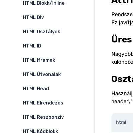
Attr
HTML Blokk/Inline
Rendszer
HTML Div
Ez javít
HTML Osztályok
Üres
HTML ID
Nagyobb 
HTML Iframek
különböz
HTML Útvonalak
Oszt
HTML Head
Használj
header', 
HTML Elrendezés
HTML Reszponzív
html
HTML Kódblokk