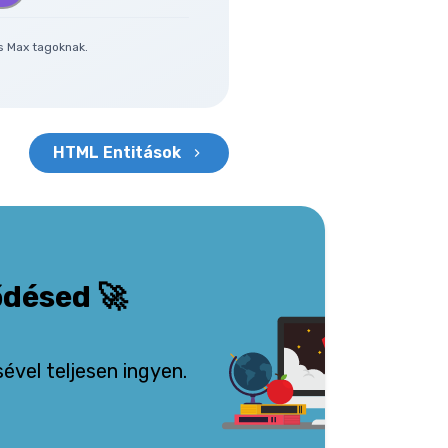
és Max tagoknak.
HTML Entitások
ődésed
🚀
vel teljesen ingyen.