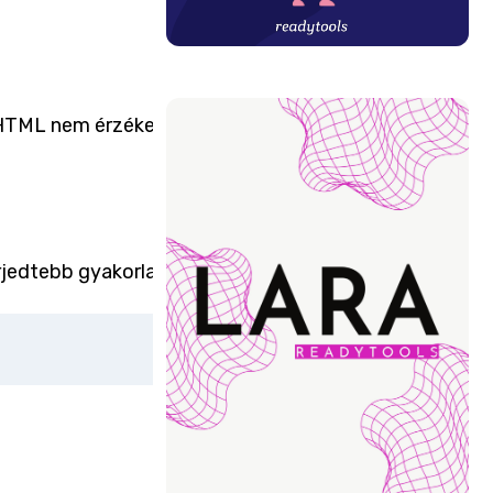
 HTML nem érzékeny a kis-
rjedtebb gyakorlat.