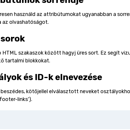
ibútumok sorrendje
esen használd az attribútumokat ugyanabban a sorrendben
ja az olvashatóságot.
 sorok
HTML szakaszok között hagyj üres sort. Ez segít vizuá
ő tartalmi blokkokat.
ályok és ID-k elnevezése
 beszédes, kötőjellel elválasztott neveket osztályokhoz
'footer-links').