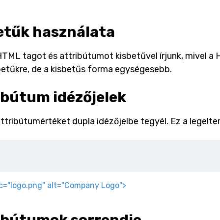
etűk használata
TML tagot és attribútumot kisbetűvel írjunk, mivel a
etűkre, de a kisbetűs forma egységesebb.
ibútum idézőjelek
ttribútumértéket dupla idézőjelbe tegyél. Ez a legelte
c
=
"
logo.png
"
alt
=
"
Company Logo
"
>