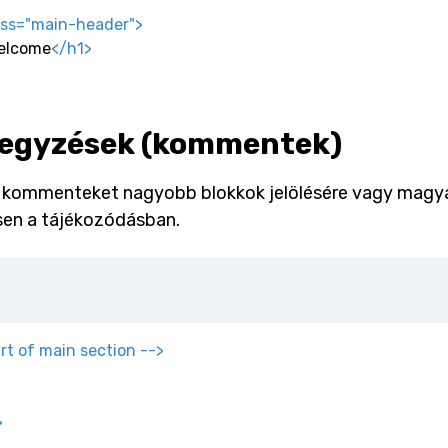
ass
=
"
main-header
"
>
elcome
</
h1
>
egyzések (kommentek)
 kommenteket nagyobb blokkok jelölésére vagy magyar
sen a tájékozódásban.
art of main section -->
>