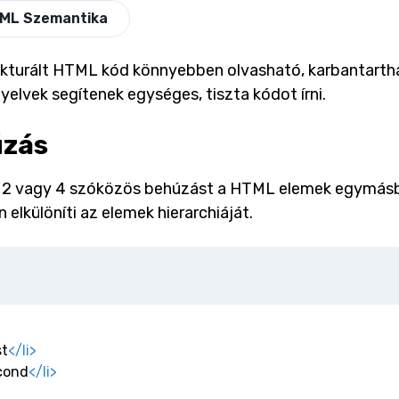
ML Szemantika
rukturált HTML kód könnyebben olvasható, karbantartha
nyelvek segítenek egységes, tiszta kódot írni.
zás
 2 vagy 4 szóközös behúzást a HTML elemek egymásb
n elkülöníti az elemek hierarchiáját.
st
</
li
>
cond
</
li
>