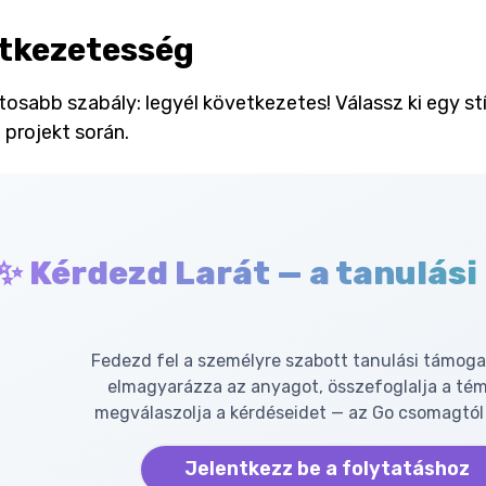
tkezetesség
tosabb szabály: legyél következetes! Válassz ki egy s
 projekt során.
✨ Kérdezd Larát — a tanulási
Fedezd fel a személyre szabott tanulási támoga
elmagyarázza az anyagot, összefoglalja a té
megválaszolja a kérdéseidet — az Go csomagtól 
Jelentkezz be a folytatáshoz