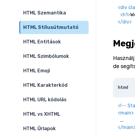
<
div
cl
HTML Szemantika
<
h1
>
W
</
div
>
HTML Stílusútmutató
Megj
HTML Entitások
HTML Szimbólumok
Használj
de segít
HTML Emoji
HTML Karakterkód
html
HTML URL kódolás
<!-- St
<
main
>
HTML vs XHTML
</
main
HTML Űrlapok