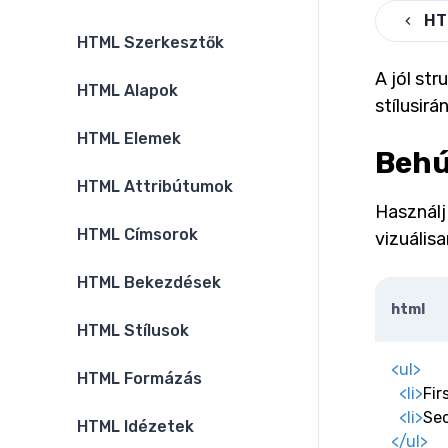
HT
HTML Szerkesztők
A jól st
HTML Alapok
stílusirá
HTML Elemek
Behú
HTML Attribútumok
Használj
HTML Címsorok
vizuálisa
HTML Bekezdések
html
HTML Stílusok
<
ul
>
HTML Formázás
<
li
>
Fir
<
li
>
Se
HTML Idézetek
</
ul
>