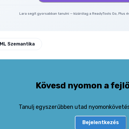
Lara segít gyorsabban tanulni — kizárólag a ReadyTools Go, Plus 
ML Szemantika
Kövesd nyomon a fejl
Tanulj egyszerűbben utad nyomonkövetésé
Bejelentkezés