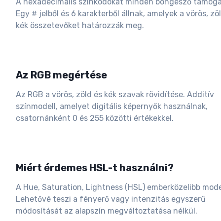
A hexadecimális színkódokat minden böngésző támoga
Egy # jelből és 6 karakterből állnak, amelyek a vörös, zö
kék összetevőket határozzák meg.
Az RGB megértése
Az RGB a vörös, zöld és kék szavak rövidítése. Additív
színmodell, amelyet digitális képernyők használnak,
csatornánként 0 és 255 közötti értékekkel.
Miért érdemes HSL-t használni?
A Hue, Saturation, Lightness (HSL) emberközelibb mode
Lehetővé teszi a fényerő vagy intenzitás egyszerű
módosítását az alapszín megváltoztatása nélkül.