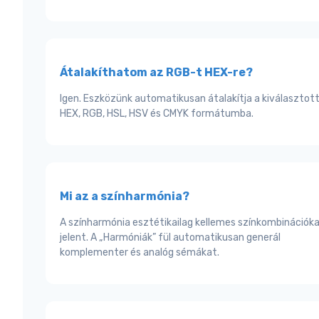
Átalakíthatom az RGB-t HEX-re?
Igen. Eszközünk automatikusan átalakítja a kiválasztott
HEX, RGB, HSL, HSV és CMYK formátumba.
Mi az a színharmónia?
A színharmónia esztétikailag kellemes színkombinációk
jelent. A „Harmóniák” fül automatikusan generál
komplementer és analóg sémákat.