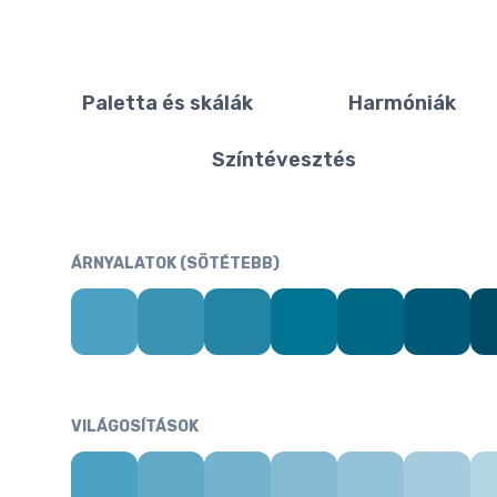
Paletta és skálák
Harmóniák
Színtévesztés
ÁRNYALATOK (SÖTÉTEBB)
VILÁGOSÍTÁSOK