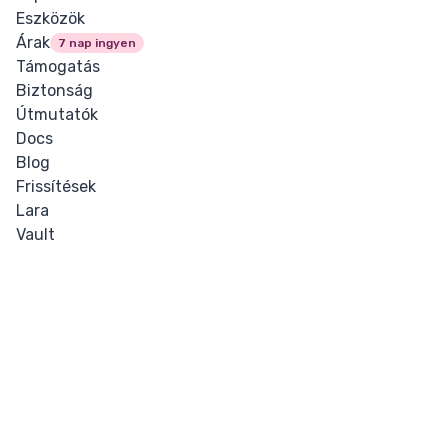
Eszközök
Árak
7 nap ingyen
Támogatás
Biztonság
Útmutatók
Docs
Blog
Frissítések
Lara
Vault
Jogi
Cookies
Adatvédelem
Általános szerződési feltételek
Visszatérítés