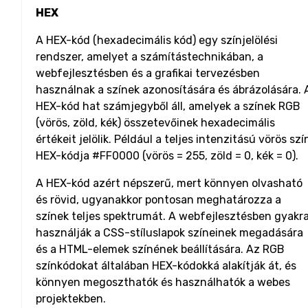
HEX
A HEX-kód (hexadecimális kód) egy színjelölési
rendszer, amelyet a számítástechnikában, a
webfejlesztésben és a grafikai tervezésben
használnak a színek azonosítására és ábrázolására. 
HEX-kód hat számjegyből áll, amelyek a színek RGB
(vörös, zöld, kék) összetevőinek hexadecimális
értékeit jelölik. Például a teljes intenzitású vörös szí
HEX-kódja #FF0000 (vörös = 255, zöld = 0, kék = 0).
A HEX-kód azért népszerű, mert könnyen olvasható
és rövid, ugyanakkor pontosan meghatározza a
színek teljes spektrumát. A webfejlesztésben gyakr
használják a CSS-stíluslapok színeinek megadására
és a HTML-elemek színének beállítására. Az RGB
színkódokat általában HEX-kódokká alakítják át, és
könnyen megoszthatók és használhatók a webes
projektekben.