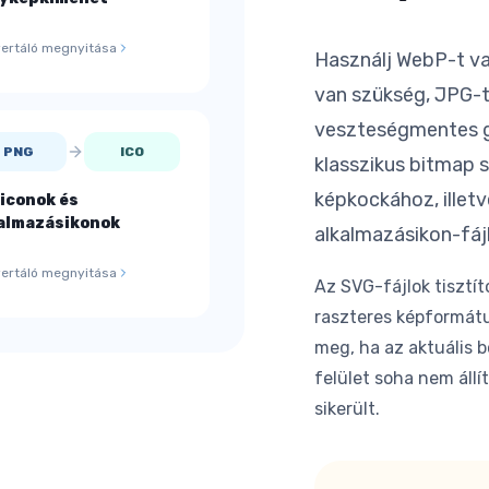
ertáló megnyitása
Használj WebP-t va
van szükség, JPG-t
veszteségmentes g
PNG
ICO
klasszikus bitmap 
képkockához, illet
iconok és
almazásikonok
alkalmazásikon-fáj
ertáló megnyitása
Az SVG-fájlok tisztí
raszteres képformátu
meg, ha az aktuális 
felület soha nem áll
sikerült.