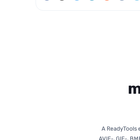
m
A ReadyTools e
AVIF-, GIF-, BM