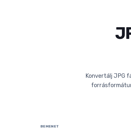
J
Konvertálj JPG f
forrásformátum
BEMENET