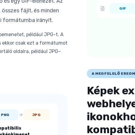
ó és egy GIF-előnézet. Az
GIF
 összes fájlt, és minden
i formátumba irányít.
emenetet, például JPG-t. A
és ekkor csak ezt a formátumot
rtáló oldalra, például JPG–
A MEGFELELŐ ERED
Képek ex
webhelye
ikonokho
PNG
JPG
kompatib
patibilis
yképkimenet