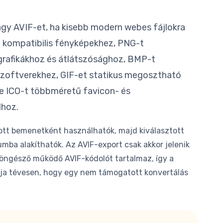
gy AVIF-et, ha kisebb modern webes fájlokra
 kompatibilis fényképekhez, PNG-t
rafikákhoz és átlátszósághoz, BMP-t
szoftverekhez, GIF-et statikus megosztható
ve ICO-t többméretű favicon- és
lhoz.
tott bemenetként használhatók, majd kiválasztott
mba alakíthatók. Az AVIF-export csak akkor jelenik
böngésző működő AVIF-kódolót tartalmaz, így a
ítja tévesen, hogy egy nem támogatott konvertálás