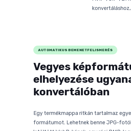
konvertáláshoz
AUTOMATIKUS BEMENETFELISMERÉS
Vegyes képformá
elhelyezése ugyan
konvertálóban
Egy termékmappa ritkán tartalmaz egye
formátumot. Lehetnek benne JPG-fotók,