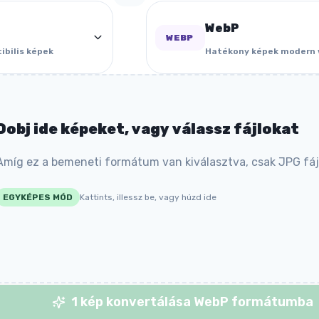
WebP
WEBP
ibilis képek
Hatékony képek modern
Dobj ide képeket, vagy válassz fájlokat
Amíg ez a bemeneti formátum van kiválasztva, csak JPG fáj
EGYKÉPES MÓD
Kattints, illessz be, vagy húzd ide
1 kép konvertálása WebP formátumba