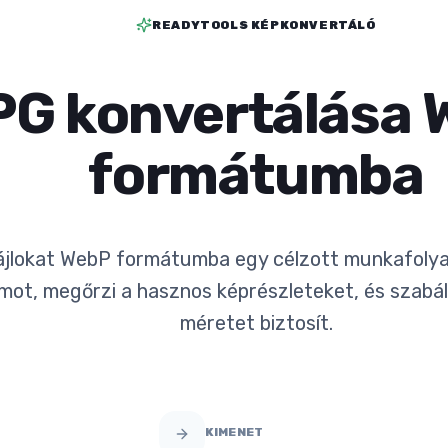
READYTOOLS KÉPKONVERTÁLÓ
PG konvertálása
formátumba
ájlokat WebP formátumba egy célzott munkafolyam
ot, megőrzi a hasznos képrészleteket, és szabá
méretet biztosít.
KIMENET