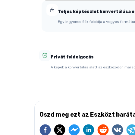
Teljes képkészlet konvertálása 
Egy ingyenes fiók feloldja a vegyes formátu
Privát feldolgozás
A képek a konvertálás alatt az eszközödön mara
Oszd meg ezt az Eszközt baráta