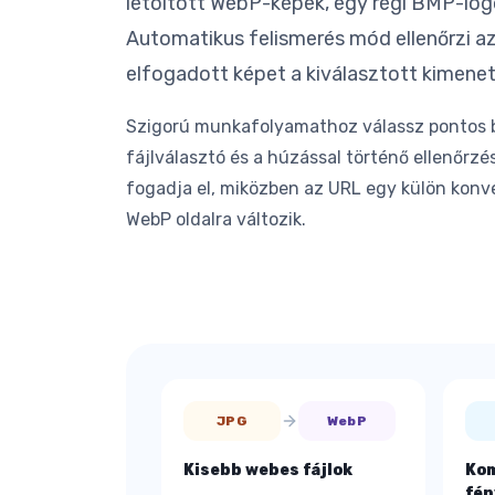
letöltött WebP-képek, egy régi BMP-log
Automatikus felismerés mód ellenőrzi az
elfogadott képet a kiválasztott kimenet
Szigorú munkafolyamathoz válassz pontos b
fájlválasztó és a húzással történő ellenőrz
fogadja el, miközben az URL egy külön konve
WebP oldalra változik.
JPG
WebP
Kisebb webes fájlok
Kom
fén