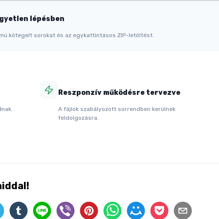
egyetlen lépésben
mú kötegelt sorokat és az egykattintásos ZIP-letöltést.
Reszponzív működésre tervezve
dnak.
A fájlok szabályozott sorrendben kerülnek
feldolgozásra.
iddal!