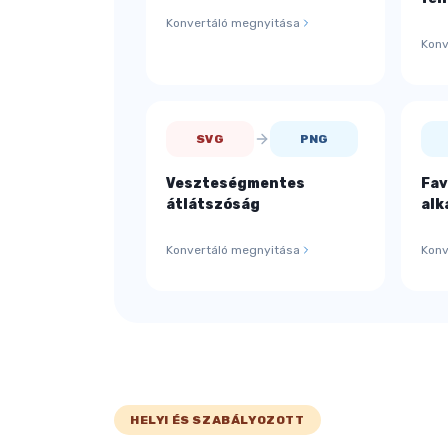
Konvertáló megnyitása
Konv
SVG
PNG
Veszteségmentes
Fav
átlátszóság
alk
Konvertáló megnyitása
Konv
HELYI ÉS SZABÁLYOZOTT