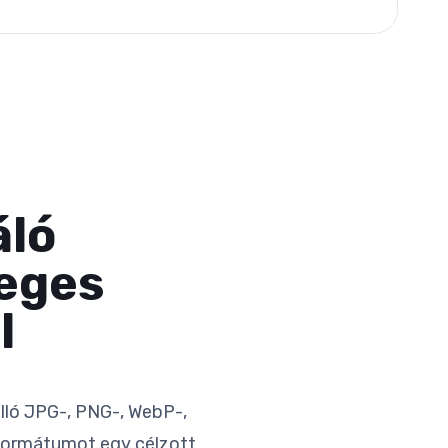
áló
leges
l
lló JPG-, PNG-, WebP-,
sformátumot egy célzott