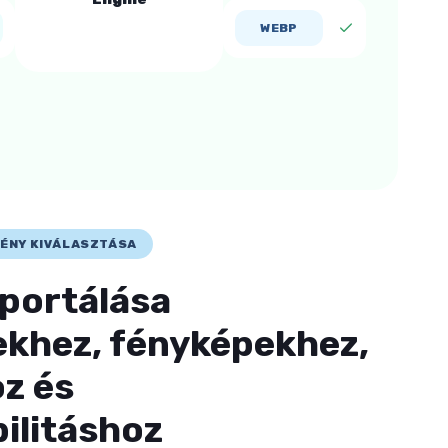
WEBP
MÉNY KIVÁLASZTÁSA
portálása
khez, fényképekhez,
z és
ilitáshoz