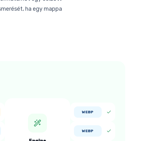
ismerését, ha egy mappa
WEBP
WEBP
Engine