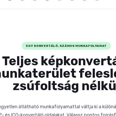
EGY KONVERTÁLÓ, SZÁMOS MUNKAFOLYAMAT
Teljes képkonvert
unkaterület feles
zsúfoltság nélkü
gyetlen átlátható munkafolyamattal váltja ki a különá
P- és ICO-konvertáló oldalakat. Válassz pontos forrá