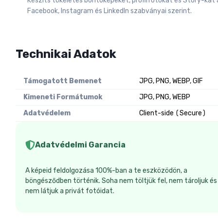
Készíts tökéletes borítóképeket, profilfotókat és Story-kat 
Facebook, Instagram és LinkedIn szabványai szerint.
Technikai Adatok
Támogatott Bemenet
JPG, PNG, WEBP, GIF
Kimeneti Formátumok
JPG, PNG, WEBP
Adatvédelem
Client-side (Secure)
Adatvédelmi Garancia
A képeid feldolgozása 100%-ban a te eszközödön, a
böngésződben történik. Soha nem töltjük fel, nem tároljuk és
nem látjuk a privát fotóidat.