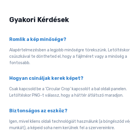
Gyakori Kérdések
Romlik a kép minősége?
Alapértelmezésben a legjobb minőségre törekszünk. Letöltéskor
csúszkával te döntheted el, hogy a fájlméret vagy a minőség a
fontosabb.
Hogyan csináljak kerek képet?
Csak kapcsold be a 'Circular Crop' kapcsolót a bal oldali panelen.
Letöltéskor PNG-t válassz, hogy a háttér átlátszó maradjon.
Biztonságos az eszköz?
Igen, mivel kliens oldali technológiát használunk (a böngésződ vé
munkát), a képeid soha nem kerülnek fel a szervereinkre.