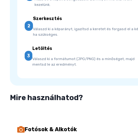
kezelünk.
Szerkesztés
2
Válaszd ki a képarányt, igazítsd a keretet és forgasd el a k
ha szükséges.
Letöltés
3
Válaszd ki a formátumot (JPG/PNG) és a minőséget, majd
mentsd le az eredményt.
Mire használhatod?
Fotósok & Alkotók