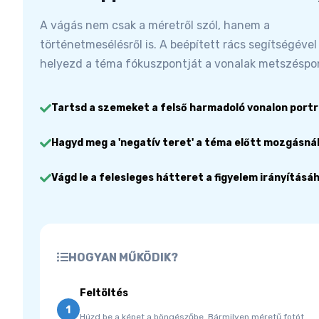
A vágás nem csak a méretről szól, hanem a
történetmesélésről is. A beépített rács segítségével
helyezd a téma fókuszpontját a vonalak metszéspon
Tartsd a szemeket a felső harmadoló vonalon portr
Hagyd meg a 'negatív teret' a téma előtt mozgásnál
Vágd le a felesleges hátteret a figyelem irányításá
HOGYAN MŰKÖDIK?
Feltöltés
1
Húzd be a képet a böngészőbe. Bármilyen méretű fotót