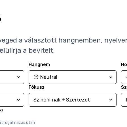
ó
veged a választott hangnemben, nyelve
ülírja a bevitelt.
Hangnem
Ho
Fókusz
Sz
sa
 átfogalmazás után