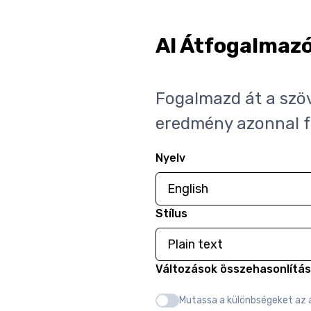
AI Átfogalmaz
Fogalmazd át a szö
eredmény azonnal fel
Nyelv
Stílus
Változások összehasonlítá
Mutassa a különbségeket az