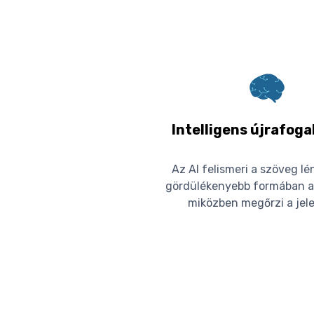
Intelligens újrafog
Az AI felismeri a szöveg l
gördülékenyebb formában ad
miközben megőrzi a jele