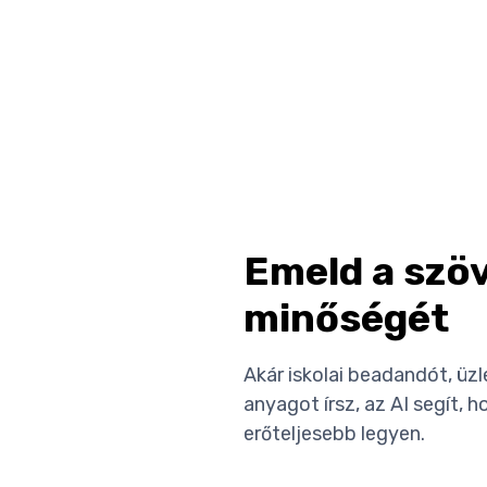
Emeld a szö
minőségét
Akár iskolai beadandót, üz
anyagot írsz, az AI segít, 
erőteljesebb legyen.