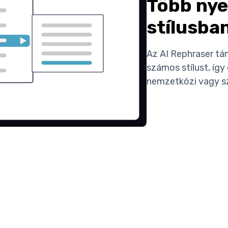
Több nye
stílusba
Az AI Rephraser tá
számos stílust, így
nemzetközi vagy s