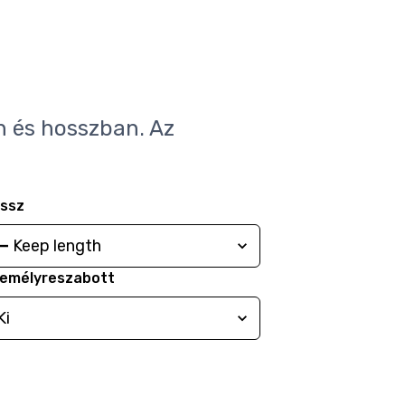
n és hosszban. Az
ssz
emélyreszabott