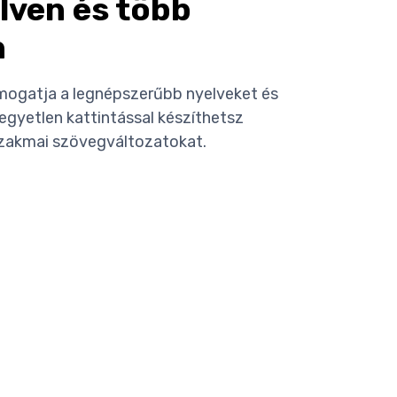
lven és több
n
mogatja a legnépszerűbb nyelveket és
 egyetlen kattintással készíthetsz
zakmai szövegváltozatokat.