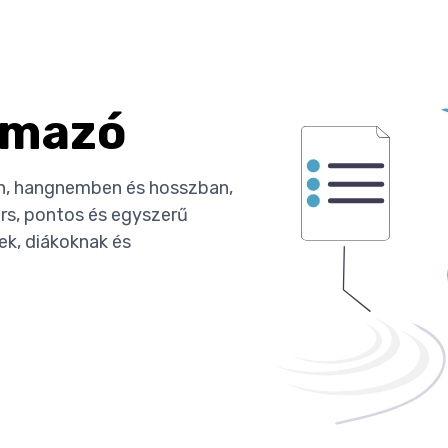
lmazó
ban, hangnemben és hosszban,
rs, pontos és egyszerű
k, diákoknak és