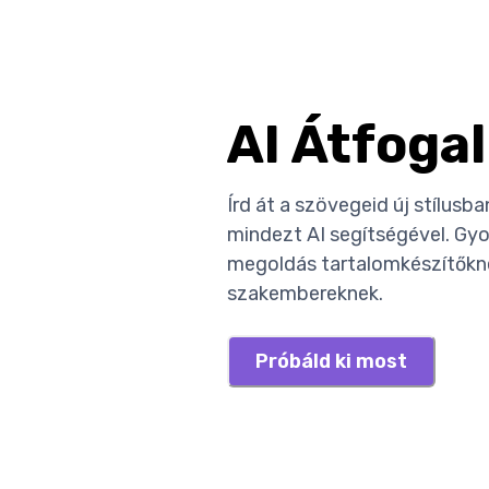
AI Átfoga
Írd át a szövegeid új stílus
mindezt AI segítségével. Gyo
megoldás tartalomkészítőkne
szakembereknek.
Próbáld ki most