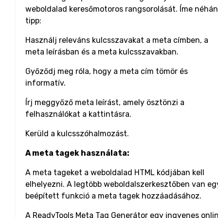
weboldalad keresőmotoros rangsorolását. Íme néhá
tipp:
Használj releváns kulcsszavakat a meta címben, a
meta leírásban és a meta kulcsszavakban.
Győződj meg róla, hogy a meta cím tömör és
informatív.
Írj meggyőző meta leírást, amely ösztönzi a
felhasználókat a kattintásra.
Kerüld a kulcsszóhalmozást.
A meta tagek használata:
A meta tageket a weboldalad HTML kódjában kell
elhelyezni. A legtöbb weboldalszerkesztőben van eg
beépített funkció a meta tagek hozzáadásához.
A ReadyTools Meta Tag Generátor egy ingyenes onli