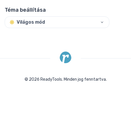
Téma beállítása
Világos mód
©
2026
ReadyTools.
Minden jog fenntartva.