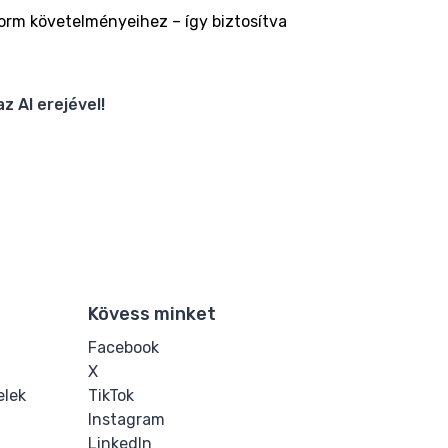
orm követelményeihez – így biztosítva
 AI erejével!
Kövess minket
Facebook
X
elek
TikTok
Instagram
LinkedIn