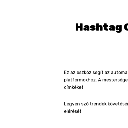
Hashtag G
Ez az eszköz segít az automa
platformokhoz. A mesterséges
címkéket.
Legyen szó trendek követésérő
elérését.