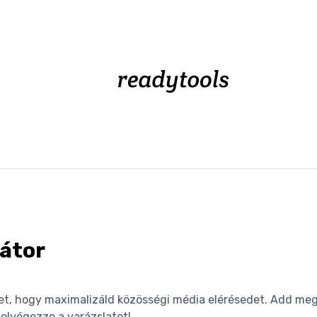
átor
t, hogy maximalizáld közösségi média elérésedet. Add meg a
 elvégezze a varázslatot!