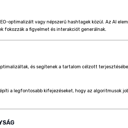
SEO-optimalizált vagy népszerű hashtagek közül. Az AI elem
k fokozzák a figyelmet és interakciót generálnak.
ptimalizáltak, és segítenek a tartalom célzott terjesztésé
íti a legfontosabb kifejezéseket, hogy az algoritmusok job
NYSÁG