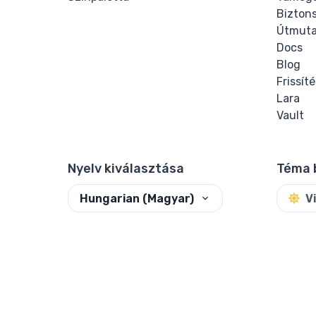
Bizton
Útmuta
Docs
Blog
Frissít
Lara
Vault
Nyelv kiválasztása
Téma 
Hungarian (Magyar)
V