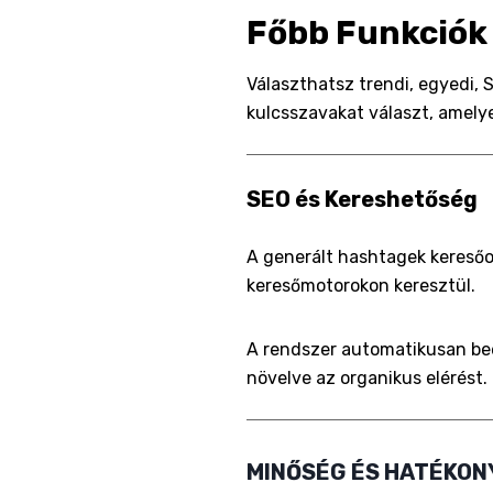
Főbb Funkciók
Választhatsz trendi, egyedi, 
kulcsszavakat választ, amelye
SEO és Kereshetőség
A generált hashtagek keresőo
keresőmotorokon keresztül.
A rendszer automatikusan beép
növelve az organikus elérést.
MINŐSÉG ÉS HATÉKO