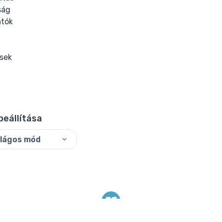
ság
tók
ések
beállítása
ilágos mód