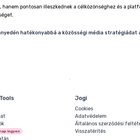
 hanem pontosan illeszkednek a célközönséghez és a platf
séget.
nnyedén hatékonyabbá a közösségi média stratégiádat az
Tools
Jogi
Cookies
lat
Adatvédelem
ök
Általános szerződési feltét
Visszatérítés
nap ingyen
tás