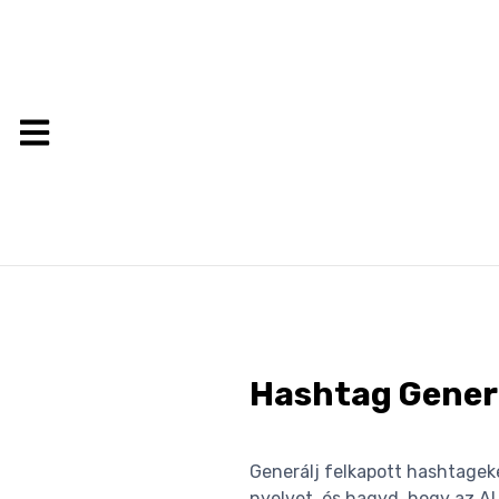
Hashtag Gener
Generálj felkapott hashtageke
nyelvet, és hagyd, hogy az AI