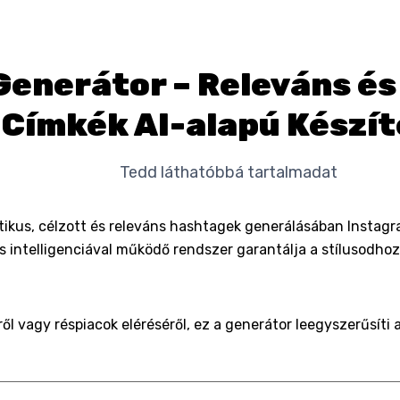
enerátor – Releváns é
Címkék AI-alapú Készí
Tedd láthatóbbá tartalmadat
tikus, célzott és releváns hashtagek generálásában Instagr
 intelligenciával működő rendszer garantálja a stílusodhoz
l vagy réspiacok eléréséről, ez a generátor leegyszerűsíti 