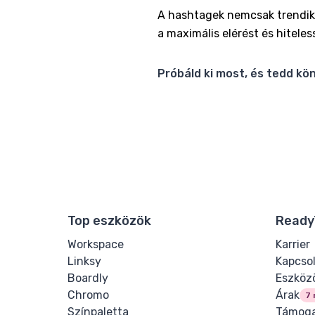
A hashtagek nemcsak trendik,
a maximális elérést és hiteles
Próbáld ki most, és tedd kö
Top eszközök
Ready
Workspace
Karrier
Linksy
Kapcso
Boardly
Eszköz
Chromo
Árak
7 
Színpaletta
Támoga