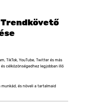
s Trendkövető
tése
am, TikTok, YouTube, Twitter és más
 és célközönségedhez legjobban illő
a munkád, és növeli a tartalmaid