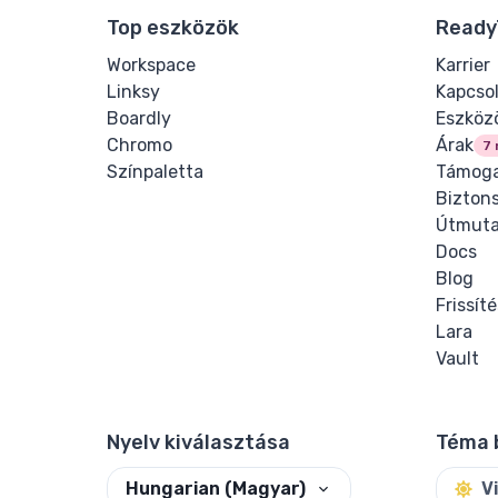
Top eszközök
Ready
Workspace
Karrier
Linksy
Kapcso
Boardly
Eszköz
Chromo
Árak
7 
Színpaletta
Támoga
Bizton
Útmuta
Docs
Blog
Frissít
Lara
Vault
Nyelv kiválasztása
Téma 
Hungarian (Magyar)
V