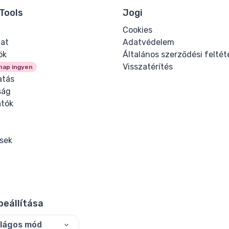
Tools
Jogi
Cookies
lat
Adatvédelem
ök
Általános szerződési feltét
Visszatérítés
nap ingyen
tás
ság
tók
ések
beállítása
ilágos mód