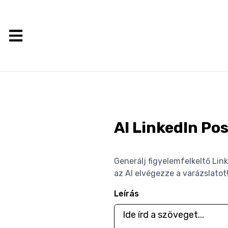
AI LinkedIn Po
Generálj figyelemfelkeltő Lin
az AI elvégezze a varázslatot
Leírás