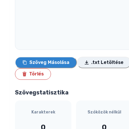
Szöveg Másolása
.txt Letöltése
Törlés
Szövegstatisztika
Karakterek
Szóközök nélkül
0
0