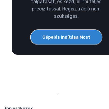
talgatását, és kezdj el írni teljes
precizitással. Regisztráció nem
szükséges.
Gépelés Indítása Most
Top eszközök