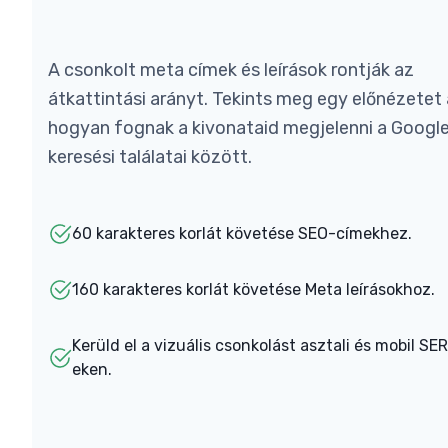
A csonkolt meta címek és leírások rontják az
átkattintási arányt. Tekints meg egy előnézetet a
hogyan fognak a kivonataid megjelenni a Googl
keresési találatai között.
60 karakteres korlát követése SEO-címekhez.
160 karakteres korlát követése Meta leírásokhoz.
Kerüld el a vizuális csonkolást asztali és mobil SE
eken.