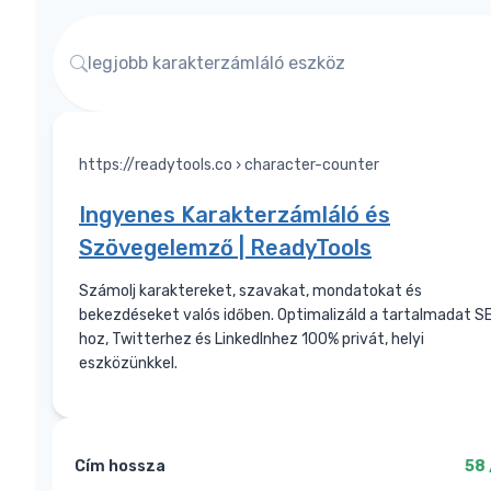
legjobb karakterzámláló eszköz
https://readytools.co › character-counter
Ingyenes Karakterzámláló és
Szövegelemző | ReadyTools
Számolj karaktereket, szavakat, mondatokat és
bekezdéseket valós időben. Optimalizáld a tartalmadat S
hoz, Twitterhez és LinkedInhez 100% privát, helyi
eszközünkkel.
Cím hossza
58 