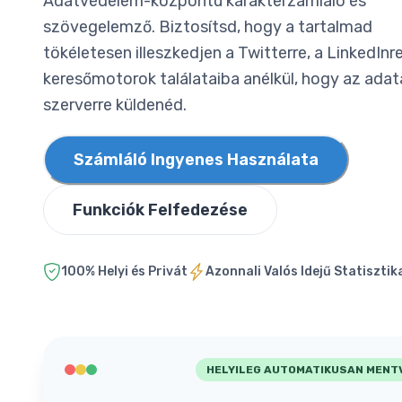
Adatvédelem-központú karakterzámláló és
szövegelemző. Biztosítsd, hogy a tartalmad
tökéletesen illeszkedjen a Twitterre, a LinkedInre
keresőmotorok találataiba anélkül, hogy az adat
szerverre küldenéd.
Számláló Ingyenes Használata
Funkciók Felfedezése
100% Helyi és Privát
Azonnali Valós Idejű Statisztik
HELYILEG AUTOMATIKUSAN MENT