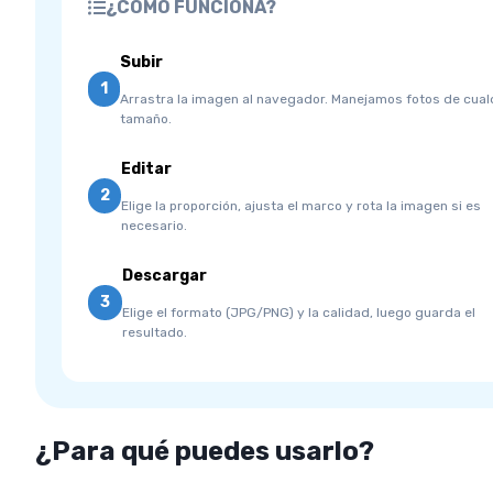
¿CÓMO FUNCIONA?
Subir
1
Arrastra la imagen al navegador. Manejamos fotos de cual
tamaño.
Editar
2
Elige la proporción, ajusta el marco y rota la imagen si es
necesario.
Descargar
3
Elige el formato (JPG/PNG) y la calidad, luego guarda el
resultado.
¿Para qué puedes usarlo?