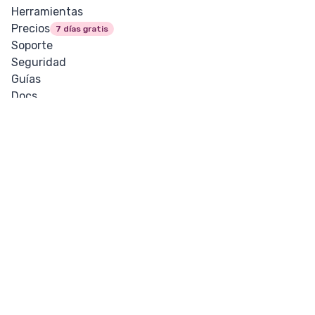
Herramientas
Precios
7 días gratis
Soporte
Seguridad
Guías
Docs
Blog
Actualizaciones
Lara
Vault
Legal
Cookies
Política de privacidad
Términos y condiciones
Política de Reembolso