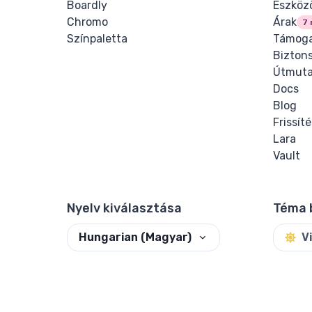
Boardly
Eszköz
Chromo
Árak
7 
Színpaletta
Támoga
Bizton
Útmuta
Docs
Blog
Frissít
Lara
Vault
Nyelv kiválasztása
Téma 
Hungarian (Magyar)
V