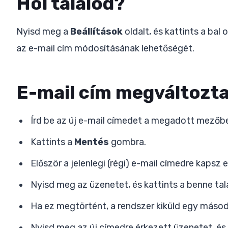
Hol találod?
Nyisd meg a
Beállítások
oldalt, és kattints a bal
az e-mail cím módosításának lehetőségét.
E-mail cím megváltozta
Írd be az új e-mail címedet a megadott mezőb
Kattints a
Mentés
gombra.
Először a jelenlegi (régi) e-mail címedre kapsz
Nyisd meg az üzenetet, és kattints a benne tal
Ha ez megtörtént, a rendszer kiküld egy másod
Nyisd meg az új címedre érkezett üzenetet, és o