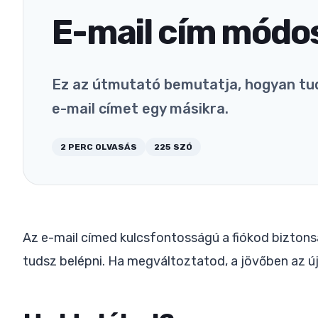
E-mail cím módo
Ez az útmutató bemutatja, hogyan tud
e-mail címet egy másikra.
2
PERC OLVASÁS
225
SZÓ
Az e-mail címed kulcsfontosságú a fiókod biztonsá
tudsz belépni. Ha megváltoztatod, a jövőben az új