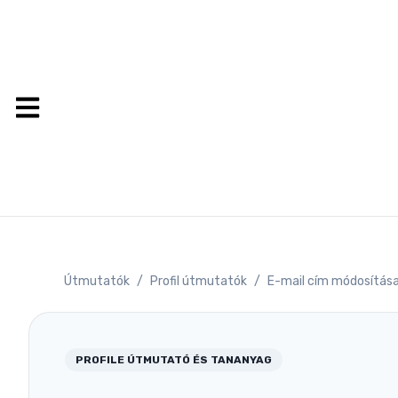
Útmutatók
/
Profil útmutatók
/
E-mail cím módosítás
PROFILE
ÚTMUTATÓ ÉS TANANYAG