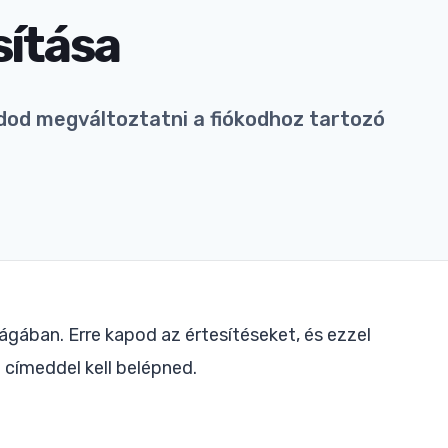
sítása
od megváltoztatni a fiókodhoz tartozó
gában. Erre kapod az értesítéseket, és ezzel
 címeddel kell belépned.