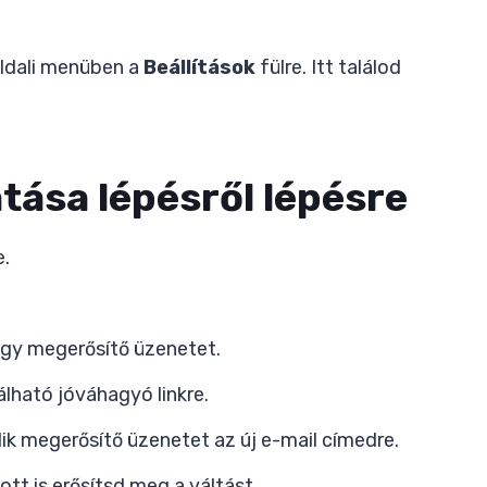
 oldali menüben a
Beállítások
fülre. Itt találod
tása lépésről lépésre
e.
 egy megerősítő üzenetet.
álható jóváhagyó linkre.
ik megerősítő üzenetet az új e-mail címedre.
tt is erősítsd meg a váltást.