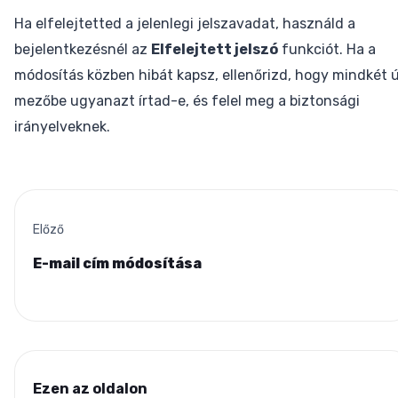
Ha elfelejtetted a jelenlegi jelszavadat, használd a
bejelentkezésnél az
Elfelejtett jelszó
funkciót. Ha a
módosítás közben hibát kapsz, ellenőrizd, hogy mindkét ú
mezőbe ugyanazt írtad-e, és felel meg a biztonsági
irányelveknek.
Előző
E-mail cím módosítása
Ezen az oldalon