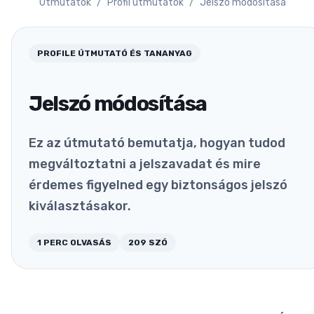
Útmutatók
/
Profil útmutatók
/
Jelszó módosítása
PROFILE
ÚTMUTATÓ ÉS TANANYAG
Jelszó módosítása
Ez az útmutató bemutatja, hogyan tudod
megváltoztatni a jelszavadat és mire
érdemes figyelned egy biztonságos jelszó
kiválasztásakor.
1
PERC OLVASÁS
209
SZÓ