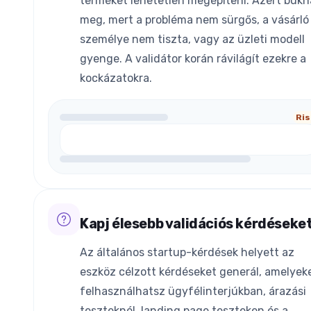
terméket lehetetlen megépíteni. Azért bukn
meg, mert a probléma nem sürgős, a vásárló
személye nem tiszta, vagy az üzleti modell
gyenge. A validátor korán rávilágít ezekre a
kockázatokra.
Ris
Kapj élesebb validációs kérdéseke
Az általános startup-kérdések helyett az
eszköz célzott kérdéseket generál, amelyek
felhasználhatsz ügyfélinterjúkban, árazási
teszteknél, landing page teszteken és a