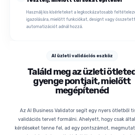
Tesztelj, mielőtt túl sokat építenél
Használj kis kísérleteket a legkockázatosabb feltételez
igazolására, mielőtt funkciókat, designt vagy összetet
automatizációt adnál hozzá.
AI üzleti validációs eszköz
Találd meg az üzleti ötlete
gyenge pontjait, mielőtt
megépítenéd
Az AI Business Validator segít egy nyers ötletből t
validációs tervet formálni. Ahelyett, hogy csak álta
kérdéseket tenne fel, ad egy pontszámot, megmutatj