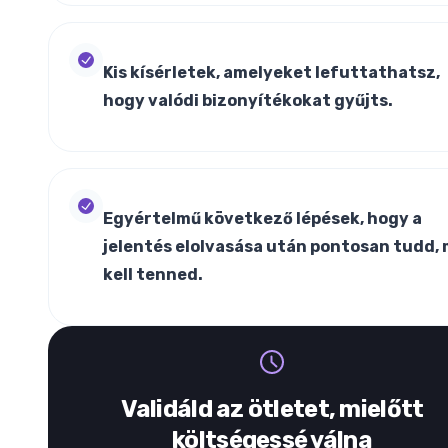
Kis kísérletek, amelyeket lefuttathatsz,
hogy valódi bizonyítékokat gyűjts.
Egyértelmű következő lépések, hogy a
jelentés elolvasása után pontosan tudd, 
kell tenned.
Validáld az ötletet, mielőtt
költségessé válna