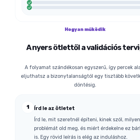
Hogyan működik
A nyers ötlettől a validációs terv
A folyamat szándékosan egyszerű, így percek al
eljuthatsz a bizonytalanságtól egy tisztább követ
döntésig.
1
Írd le az ötletet
Írd le, mit szeretnél építeni, kinek szól, milye
problémát old meg, és miért érdekelne ez bár
is. Egy rövid leírás is elég az induláshoz.