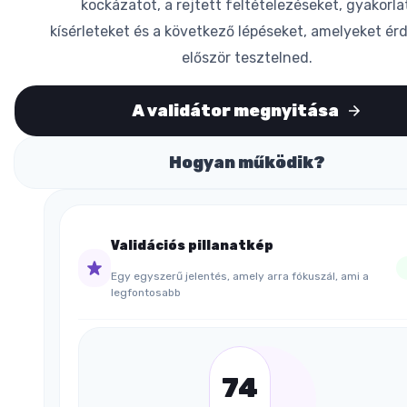
kockázatot, a rejtett feltételezéseket, gyakorla
kísérleteket és a következő lépéseket, amelyeket é
először tesztelned.
A validátor megnyitása
Hogyan működik?
Validációs pillanatkép
Egy egyszerű jelentés, amely arra fókuszál, ami a
legfontosabb
74