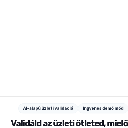
AI-alapú üzleti validáció
Ingyenes demó mód
Validáld az üzleti ötleted, miel