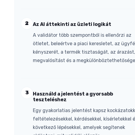
2
Az AI áttekinti az üzleti logikát
A validátor több szempontból is ellenőrzi az
ötletet, beleértve a piaci keresletet, az ügyfé
kényszerét, a termék tisztaságát, az árazást,
megvalósítást és a megkülönböztethetősége
3
Használd a jelentést a gyorsabb
teszteléshez
Egy gyakorlatias jelentést kapsz kockázatokk
feltételezésekkel, kérdésekkel, kísérletekkel 
következő lépésekkel, amelyek segítenek