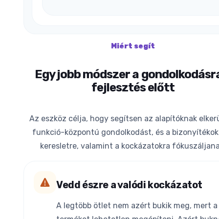
Miért segít
Egy jobb módszer a gondolkodásr
fejlesztés előtt
Az eszköz célja, hogy segítsen az alapítóknak elkerü
funkció-központú gondolkodást, és a bizonyítékokr
keresletre, valamint a kockázatokra fókuszáljana
Vedd észre a valódi kockázatot
A legtöbb ötlet nem azért bukik meg, mert a