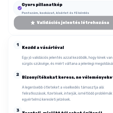
Gyors pillanatkép
Pontszám, kockázat, kísérlet és fő kérdés
Validációs jelentés létrehozása
1
Kezdd a vásárlóval
Egy jó validációs jelentés azzal kezdődik, hogy kinek van
sürgős szüksége, és miért váltana a jelenlegi megoldásár
2
Bizonyítékokat keress, ne véleményeke
A legerősebb ötleteket a viselkedés támasztja alá:
feliratkozások, fizetések, interjúk, ismétlődő problémák
egyértelmű keresleti jelzések.
3