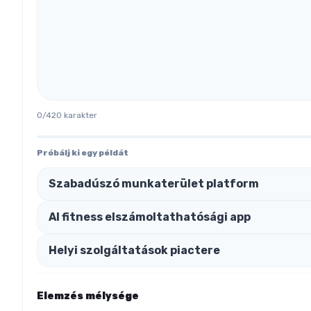
0
/
420
karakter
Próbálj ki egy példát
Szabadúszó munkaterület platform
AI fitness elszámoltathatósági app
Helyi szolgáltatások piactere
Elemzés mélysége