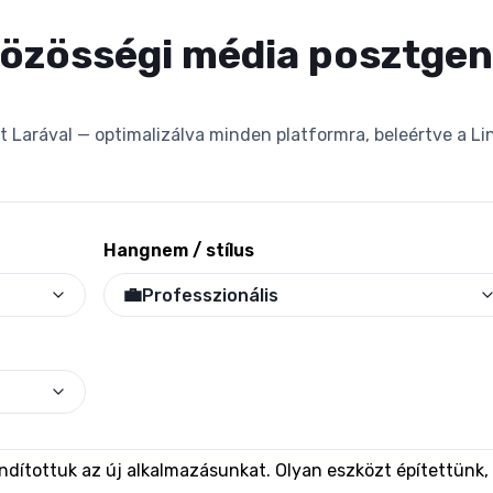
közösségi média posztge
at Larával — optimalizálva minden platformra, beleértve a Li
Hangnem / stílus
💼
Professzionális