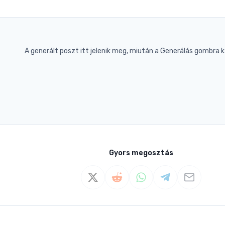
A generált poszt itt jelenik meg, miután a Generálás gombra k
Gyors megosztás