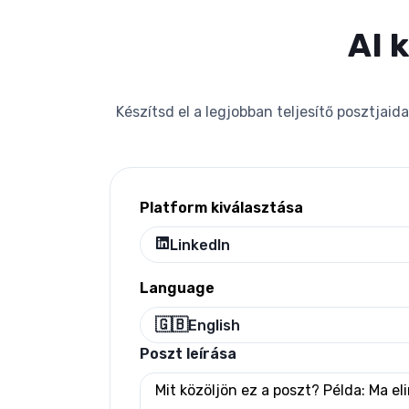
AI 
Készítsd el a legjobban teljesítő posztjaid
Platform kiválasztása
LinkedIn
Language
🇬🇧
English
Poszt leírása