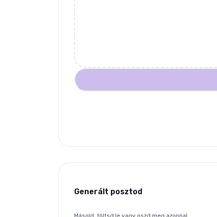
Generált posztod
Másold, töltsd le vagy oszd meg azonnal.