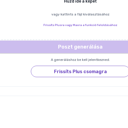
Húzd ide a képet
vagy kattints a fájl kiválasztásához
Frissíts Plusra vagy Maxra a funkció feloldásához
Poszt generálása
A generáláshoz be kell jelentkezned.
Frissíts Plus csomagra