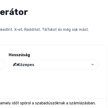
nerátor
nkedInt, X-et, Redditet, TikTokot és még sok mást.
Hosszúság
✍️
Közepes