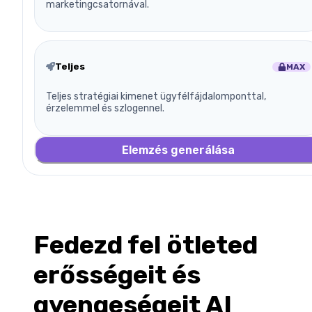
marketingcsatornával.
Teljes
MAX
Teljes stratégiai kimenet ügyfélfájdalomponttal,
érzelemmel és szlogennel.
Elemzés generálása
Fedezd fel ötleted
erősségeit és
gyengeségeit AI