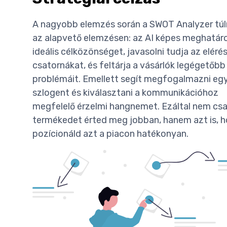
A nagyobb elemzés során a SWOT Analyzer tú
az alapvető elemzésen: az AI képes meghatáro
ideális célközönséget, javasolni tudja az elérés
csatornákat, és feltárja a vásárlók legégetőbb
problémáit. Emellett segít megfogalmazni eg
szlogent és kiválasztani a kommunikációhoz
megfelelő érzelmi hangnemet. Ezáltal nem csa
termékedet érted meg jobban, hanem azt is, 
pozícionáld azt a piacon hatékonyan.