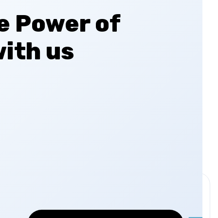
e Power of
ith us
 y para siempre 🎉
como quieras. Haz que tu contenido brille. ReadyTools