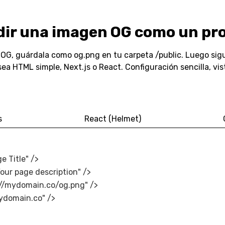
ir una imagen OG como un pro
OG, guárdala como og.png en tu carpeta /public. Luego sigu
ea HTML simple, Next.js o React. Configuración sencilla, vis
s
React (Helmet)
 Title" />

ur page description" />

//mydomain.co/og.png" />

ydomain.co" />
