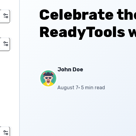
Celebrate th
ReadyTools w
John Doe
August 7
•
5 min read
100% gratis
Completamente gratis — úsalo donde quieras, 