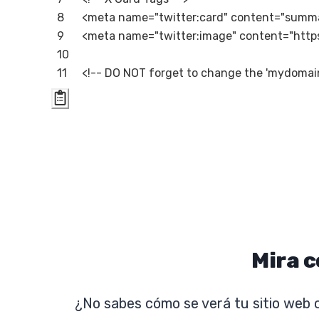
<meta name="twitter:card" content="summa
<meta name="twitter:image" content="https
<!-- DO NOT forget to change the 'mydomain
Mira c
¿No sabes cómo se verá tu sitio web