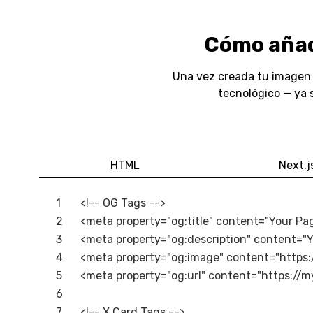
Cómo añad
Una vez creada tu imagen 
tecnológico — ya s
HTML
Next.j
<!-- OG Tags -->

<meta property="og:title" content="Your Page
<meta property="og:description" content="Yo
<meta property="og:image" content="https:
<meta property="og:url" content="https://m
<!-- X Card Tags -->
