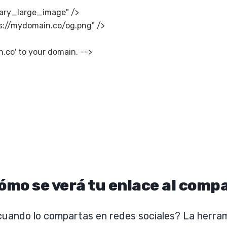
ry_large_image" />

://mydomain.co/og.png" />

.co' to your domain. -->
ómo se verá tu enlace al compa
 cuando lo compartas en redes sociales? La herra