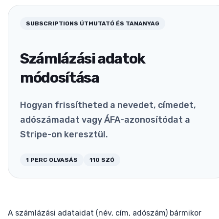
SUBSCRIPTIONS
ÚTMUTATÓ ÉS TANANYAG
Számlázási adatok
módosítása
Hogyan frissítheted a nevedet, címedet,
adószámadat vagy ÁFA-azonosítódat a
Stripe-on keresztül.
1
PERC OLVASÁS
110
SZÓ
A számlázási adataidat (név, cím, adószám) bármikor