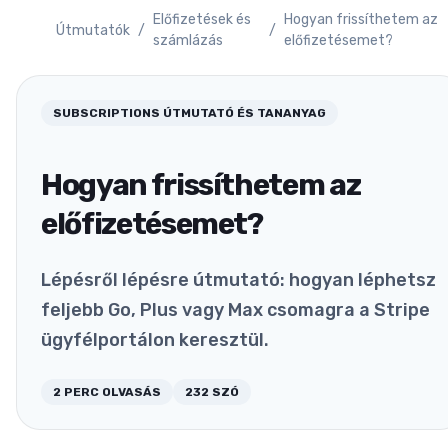
Előfizetések és
Hogyan frissíthetem az
Útmutatók
/
/
számlázás
előfizetésemet?
SUBSCRIPTIONS
ÚTMUTATÓ ÉS TANANYAG
Hogyan frissíthetem az
előfizetésemet?
Lépésről lépésre útmutató: hogyan léphetsz
feljebb Go, Plus vagy Max csomagra a Stripe
ügyfélportálon keresztül.
2
PERC OLVASÁS
232
SZÓ