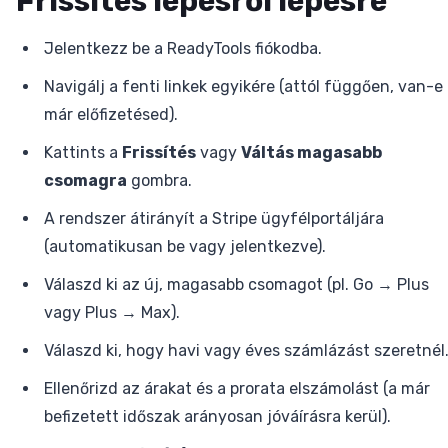
Frissítés lépésről lépésre
Jelentkezz be a ReadyTools fiókodba.
Navigálj a fenti linkek egyikére (attól függően, van-e
már előfizetésed).
Kattints a
Frissítés
vagy
Váltás magasabb
csomagra
gombra.
A rendszer átirányít a Stripe ügyfélportáljára
(automatikusan be vagy jelentkezve).
Válaszd ki az új, magasabb csomagot (pl. Go → Plus
vagy Plus → Max).
Válaszd ki, hogy havi vagy éves számlázást szeretnél
Ellenőrizd az árakat és a prorata elszámolást (a már
befizetett időszak arányosan jóváírásra kerül).