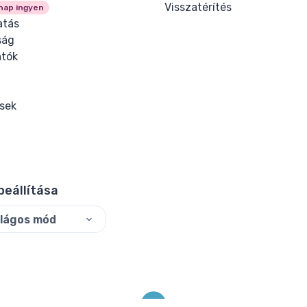
Visszatérítés
nap ingyen
tás
ság
tók
ések
beállítása
ilágos mód