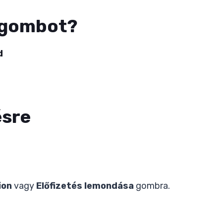
s gombot?
d
ésre
ion
vagy
Előfizetés lemondása
gombra.