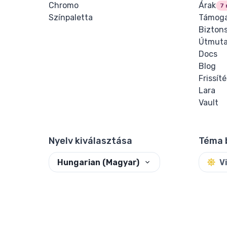
Chromo
Árak
7 
Színpaletta
Támoga
Bizton
Útmuta
Docs
Blog
Frissít
Lara
Vault
Nyelv kiválasztása
Téma 
Hungarian (Magyar)
V