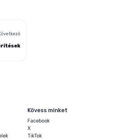
Következő
érítések
Kövess minket
Facebook
X
elek
TikTok