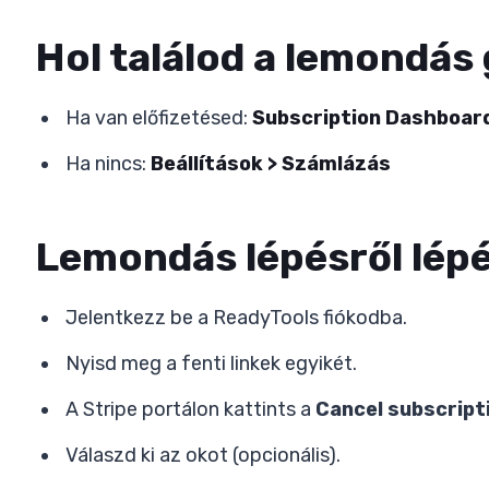
Hol találod a lemondá
Ha van előfizetésed:
Subscription Dashboar
Ha nincs:
Beállítások > Számlázás
Lemondás lépésről lép
Jelentkezz be a ReadyTools fiókodba.
Nyisd meg a fenti linkek egyikét.
A Stripe portálon kattints a
Cancel subscript
Válaszd ki az okot (opcionális).