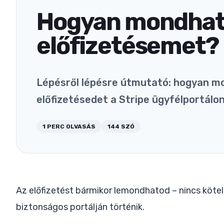
Hogyan mondhat
előfizetésemet?
Lépésről lépésre útmutató: hogyan mo
előfizetésedet a Stripe ügyfélportálon
1
PERC OLVASÁS
144
SZÓ
Az előfizetést bármikor lemondhatod – nincs kötel
biztonságos portálján történik.