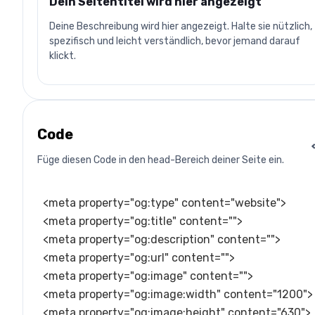
Dein Seitentitel wird hier angezeigt
Füge ein 1200×630 Bild hinzu
Deine Beschreibung wird hier angezeigt. Halte sie nützlich,
spezifisch und leicht verständlich, bevor jemand darauf
Füge eine öffentliche Bild-URL ein, um zu sehen, wie das OG-
klickt.
Bild erscheinen wird.
Code
Füge diesen Code in den head-Bereich deiner Seite ein.
<meta property="og:type" content="website">

<meta property="og:title" content="">

<meta property="og:description" content="">

<meta property="og:url" content="">

<meta property="og:image" content="">

<meta property="og:image:width" content="1200">

<meta property="og:image:height" content="630">