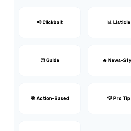
📢 Clickbait
📊 Listicle
🧐 Guide
🔥 News-Sty
🎯 Action-Based
💡 Pro Tip