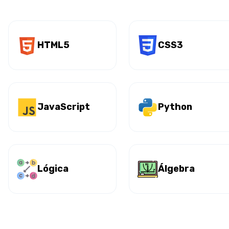
HTML5
CSS3
JavaScript
Python
Lógica
Álgebra