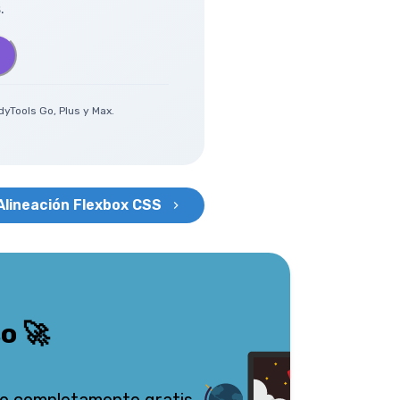
.
yTools Go, Plus y Max.
Alineación Flexbox CSS
so
🚀
o completamente gratis.