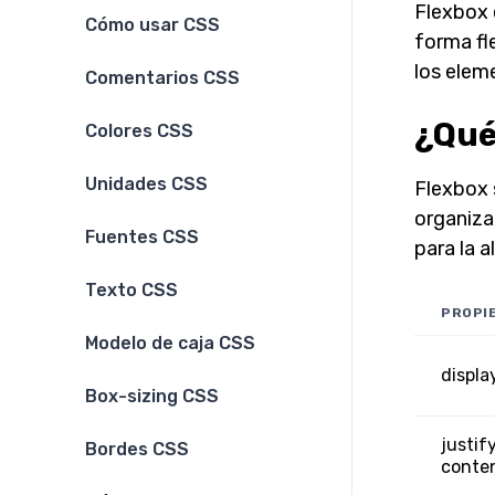
Flexbox 
Cómo usar CSS
forma fle
los elem
Comentarios CSS
¿Qué
Colores CSS
Unidades CSS
Flexbox 
organiza
Fuentes CSS
para la a
Texto CSS
PROPI
Modelo de caja CSS
display
Box-sizing CSS
justif
Bordes CSS
conte