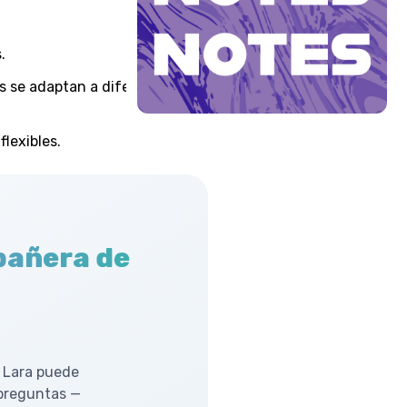
.
os se adaptan a diferentes
lexibles.
pañera de
 Lara puede
 preguntas —