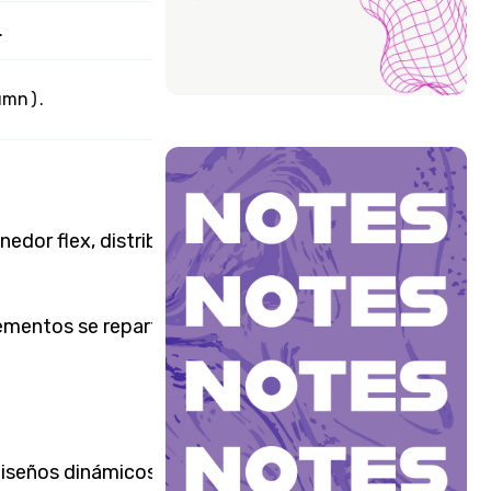
.
lumn).
edor flex, distribuidos
lementos se reparten
 diseños dinámicos o