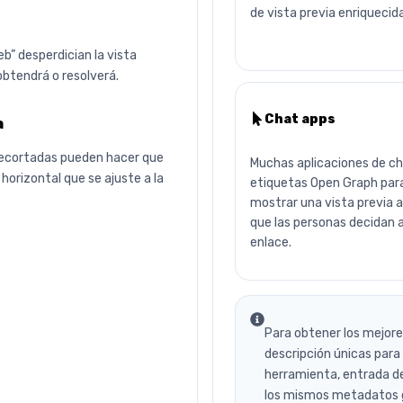
de vista previa enriquecid
b” desperdician la vista
obtendrá o resolverá.
Chat apps
a
recortadas pueden hacer que
Muchas aplicaciones de c
horizontal que se ajuste a la
etiquetas Open Graph par
mostrar una vista previa 
que las personas decidan ab
enlace.
Para obtener los mejor
descripción únicas para
herramienta, entrada de 
los mismos metadatos g