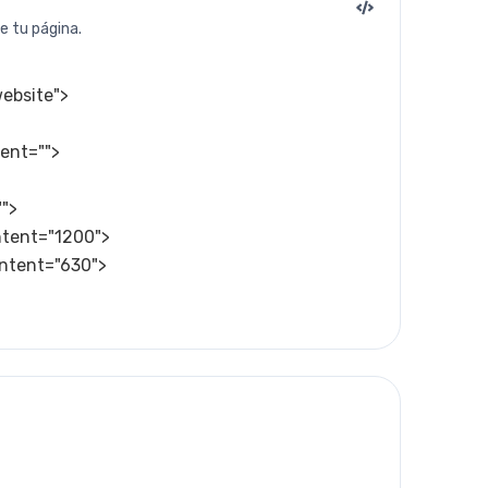
e tu página.
ebsite">



ent="">

">

tent="1200">

ontent="630">