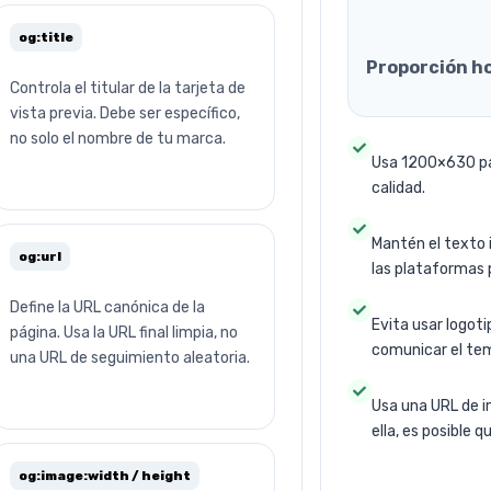
og:title
Proporción ho
Controla el titular de la tarjeta de
vista previa. Debe ser específico,
no solo el nombre de tu marca.
Usa 1200×630 pa
calidad.
Mantén el texto i
og:url
las plataformas p
Define la URL canónica de la
Evita usar logot
página. Usa la URL final limpia, no
comunicar el tem
una URL de seguimiento aleatoria.
Usa una URL de i
ella, es posible 
og:image:width / height