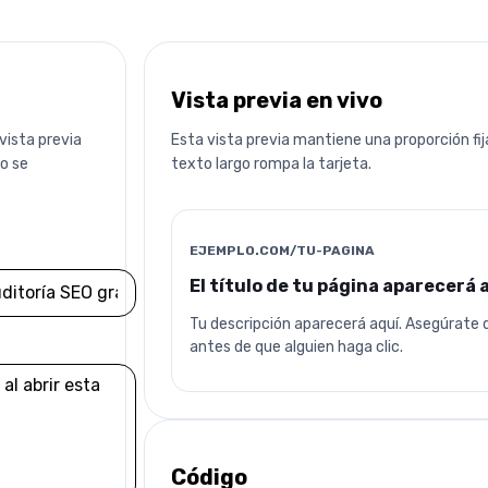
Vista previa en vivo
 vista previa
Esta vista previa mantiene una proporción fi
do se
texto largo rompa la tarjeta.
EJEMPLO.COM/TU-PAGINA
El título de tu página aparecerá 
Añade una imagen 
Tu descripción aparecerá aquí. Asegúrate de
antes de que alguien haga clic.
Pega una URL de imagen pública para previsua
Código