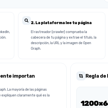
2. La plataforma lee tu página
nkedIn,
El rastreador (crawler) comprueba la
ción.
cabecera de tu página y extrae el título, la
descripción, la URL y la imagen de Open
Graph.
mente importan
Regla de
ph. La mayoría de las páginas
e expliquen claramente qué es la
1200×6