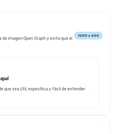
1200 × 630
ja de imagen Open Graph y evita que el
aquí
de 1200×630
 que sea útil, específica y fácil de entender
lizar cómo aparecerá la imagen OG.