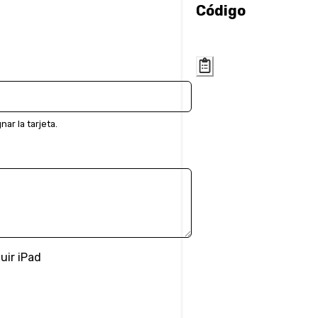
Código
ar la tarjeta.
luir iPad