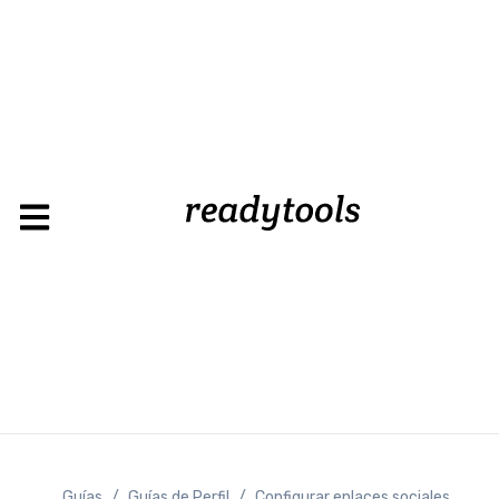
Guías
/
Guías de Perfil
/
Configurar enlaces sociales