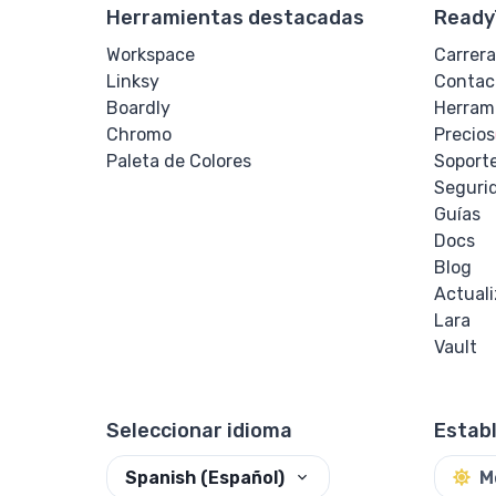
Herramientas destacadas
Ready
Workspace
Carrera
Linksy
Contac
Boardly
Herram
Chromo
Precios
Paleta de Colores
Soport
Seguri
Guías
Docs
Blog
Actual
Lara
Vault
Seleccionar idioma
Estab
Spanish (Español)
M