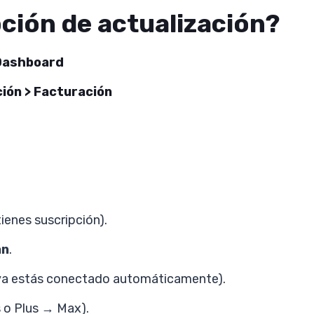
ción de actualización?
Dashboard
ión > Facturación
tienes suscripción).
an
.
pe (ya estás conectado automáticamente).
s o Plus → Max).