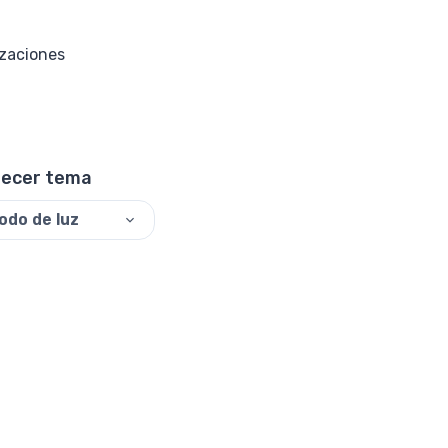
izaciones
lecer tema
odo de luz
©
2026
ReadyTools.
Todos los derechos reservados.