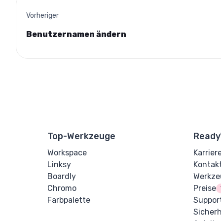
Vorheriger
Benutzernamen ändern
Top-Werkzeuge
Ready
Workspace
Karrier
Linksy
Kontak
Boardly
Werkze
Chromo
Preise
Farbpalette
Suppor
Sicherh