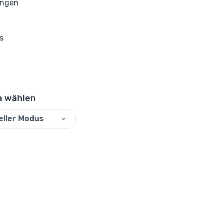
ungen
s
 wählen
eller Modus
©
2026
ReadyTools.
Alle Rechte vorbehalten.