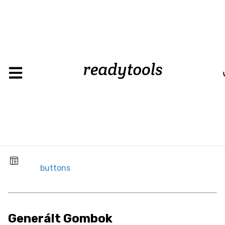
buttons
CSS
Background
Background
Color
Background
Image
buttons
Box
Border
Generált Gombok