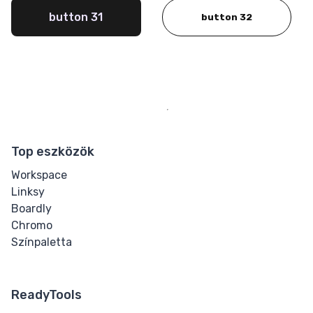
Letter Spacing
button 31
button 32
Overflow Wrap
Tab Size
Text Align
Text Decoration
Top eszközök
Workspace
Text Indent
Linksy
Boardly
Text Shadow
Chromo
Színpaletta
Text Transform
White Space
ReadyTools
Word Break