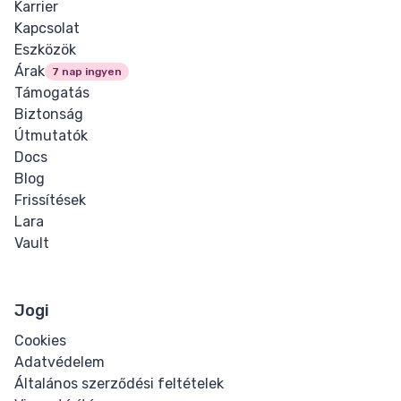
Karrier
Kapcsolat
Word Spacing
Eszközök
Árak
7 nap ingyen
Transform
Támogatás
Biztonság
Perspective
Útmutatók
Docs
Rotate
Blog
Frissítések
Skew
Lara
Vault
Translate
HTML
Jogi
Input
Cookies
Adatvédelem
Input Button
Általános szerződési feltételek