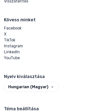
Visszatérítés
Input Checkbox
& Radio
Kövess minket
Input Color
Facebook
X
Input Date &
TikTok
Time
Instagram
LinkedIn
Input Email
YouTube
Input File
Nyelv kiválasztása
Input Image
Hungarian (Magyar)
Input Number
Input Password
Téma beállítása