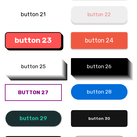
Layout
button 21
button 22
Columns
Display
button 23
button 24
Visibility
List
button 25
button 26
List Style
Miscallaneous
button 28
BUTTON 27
Cursor
Text
button 29
button 30
Font Size