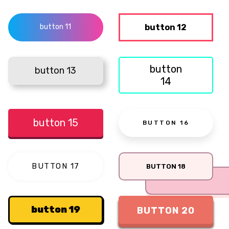
Blur
button 12
button 11
Brightness
Contrast
button
button 13
14
Drop Shadow
Grayscale
button 15
BUTTON 16
Hue Rotate
Invert
BUTTON 17
BUTTON 18
Saturate
button 19
BUTTON 20
Sepia